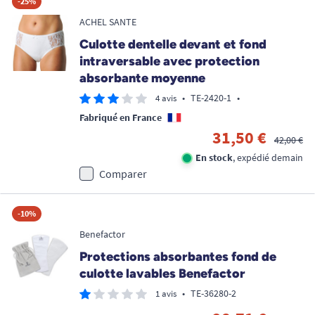
-25%
ACHEL SANTE
Culotte dentelle devant et fond
intraversable avec protection
absorbante moyenne
•
TE-2420-1
•
4 avis
Fabriqué en France
31,50 €
42,00 €
En stock
, expédié demain
Comparer
-10%
Benefactor
Protections absorbantes fond de
culotte lavables Benefactor
•
TE-36280-2
1 avis