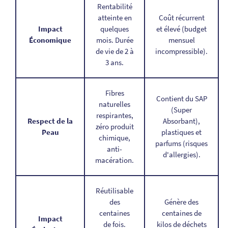
Rentabilité
atteinte en
Coût récurrent
Impact
quelques
et élevé (budget
Économique
mois. Durée
mensuel
de vie de 2 à
incompressible).
3 ans.
Fibres
Contient du SAP
naturelles
(Super
respirantes,
Respect de la
Absorbant),
zéro produit
Peau
plastiques et
chimique,
parfums (risques
anti-
d'allergies).
macération.
Réutilisable
des
Génère des
centaines
centaines de
Impact
de fois.
kilos de déchets