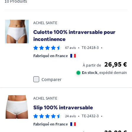
10 Produits
ACHEL SANTE
Culotte 100% intraversable pour
incontinence
•
TE-2418-3
•
67 avis
Fabriqué en France
26,95 €
À partir de
En stock
, expédié demain
Comparer
ACHEL SANTE
Slip 100% intraversable
•
TE-2432-3
•
24 avis
Fabriqué en France