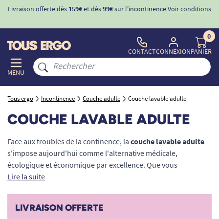
Livraison offerte dès
159€
et dès
99€
sur l'incontinence
Voir conditions
0
CONTACT
CONNEXION
PANIER
MENU
Tous ergo
Incontinence
Couche adulte
Couche lavable adulte
COUCHE LAVABLE ADULTE
Face aux troubles de la continence, la
couche lavable adulte
s'impose aujourd'hui comme l'alternative médicale,
écologique et économique par excellence. Que vous
recherchiez un maintien sécurisant de jour comme de nuit,
Lire la suite
notre sélection de protections réutilisables garantit une
absorption optimale et une discrétion absolue sous les
LIVRAISON OFFERTE
vêtements. Spécialement conçus pour les seniors, les