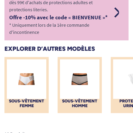
dès 99€ d'achats de protections adultes et
personnes à mobilité réduite (PMR) ou toute personne
protections literies.
souffrant de fuites urinaires, ces sous-vêtements et slips
Offre -10% avec le code « BIENVENUE »*
intraversables redonnent confiance et autonomie. Découvrez
une gamme experte alliant respect des peaux sensibles, haute
* Uniquement lors de la 1ère commande
technologie textile (PUL) et préservation de l'environnement.
d'incontinence
EXPLORER D’AUTRES MODÈLES
SOUS-VÊTEMENT
SOUS-VÊTEMENT
PROTE
FEMME
HOMME
URIN