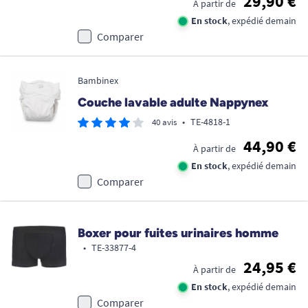
29,90 €
À partir de
En stock
, expédié demain
Comparer
Bambinex
Couche lavable adulte Nappynex
•
TE-4818-1
40 avis
44,90 €
À partir de
En stock
, expédié demain
Comparer
Boxer pour fuites urinaires homme
•
TE-33877-4
24,95 €
À partir de
En stock
, expédié demain
Comparer