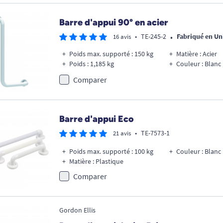
Barre d'appui 90° en acier
•
•
TE-245-2
Fabriqué en U
16 avis
Poids max. supporté : 150 kg
Matière : Acier
Poids : 1,185 kg
Couleur : Blanc
Comparer
Barre d'appui Eco
•
TE-7573-1
21 avis
Poids max. supporté : 100 kg
Couleur : Blanc
Matière : Plastique
Comparer
Gordon Ellis