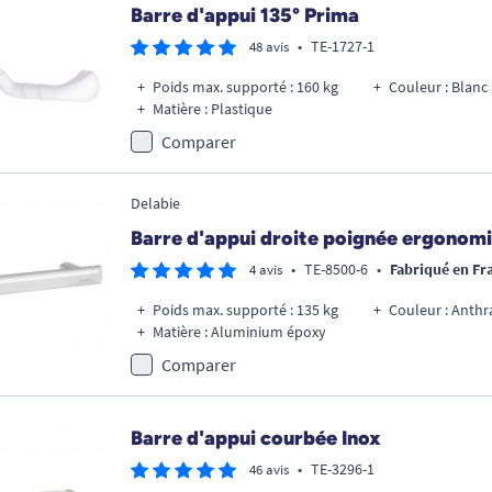
Barre d'appui 135° Prima
•
TE-1727-1
48 avis
Poids max. supporté : 160 kg
Couleur : Blanc
Matière : Plastique
Comparer
Delabie
Barre d'appui droite poignée ergonom
•
TE-8500-6
•
Fabriqué en Fr
4 avis
Poids max. supporté : 135 kg
Couleur : Anthra
Matière : Aluminium époxy
Comparer
Barre d'appui courbée Inox
•
TE-3296-1
46 avis