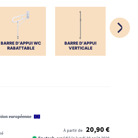
BARRE D'APPUI WC
BARRE D'APPUI
M
RABATTABLE
VERTICALE
COU
Union européenne
20,90 €
À partir de
mé
En stock
, expédié le lundi 10 août 2026