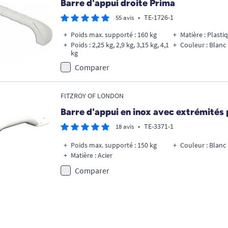
Barre d'appui droite Prima
•
TE-1726-1
55 avis
Poids max. supporté : 160 kg
Matière : Plasti
Poids : 2,25 kg, 2,9 kg, 3,15 kg, 4,1
Couleur : Blanc
kg
Comparer
FITZROY OF LONDON
Barre d'appui en inox avec extrémités 
•
TE-3371-1
18 avis
Poids max. supporté : 150 kg
Couleur : Blanc
Matière : Acier
Comparer