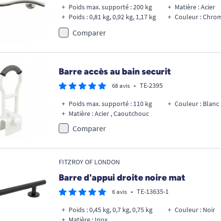
Poids max. supporté : 200 kg
Matière : Acier
Poids : 0,81 kg, 0,92 kg, 1,17 kg
Couleur : Chro
Comparer
Barre accès au bain securit
•
TE-2395
68 avis
Poids max. supporté : 110 kg
Couleur : Blanc
Matière : Acier , Caoutchouc
Comparer
FITZROY OF LONDON
Barre d'appui droite noire mat
•
TE-13635-1
6 avis
Poids : 0,45 kg, 0,7 kg, 0,75 kg
Couleur : Noir
Matière : Inox