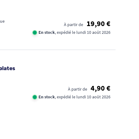
que
19,90 €
À partir de
En stock
, expédié le lundi 10 août 2026
FID
plates
CA
4,90 €
1€
À partir de
En stock
, expédié le lundi 10 août 2026
TR
DE
D'