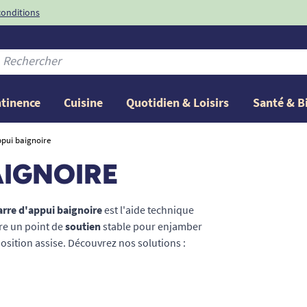
conditions
-10%
avec le code
ntinence
Cuisine
Quotidien & Loisirs
Santé & B
ppui baignoire
AIGNOIRE
arre d'appui baignoire
est l'aide technique
ffre un point de
soutien
stable pour enjamber
position assise. Découvrez nos solutions :
er) ou
barre d’appui
murale à visser pour une