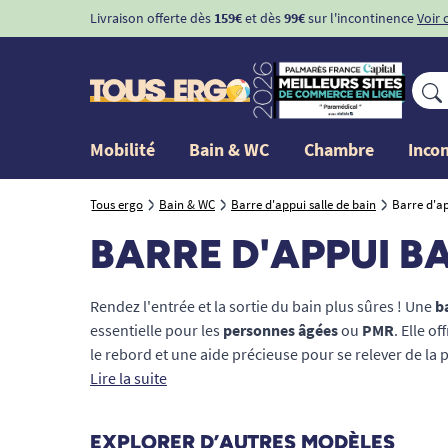
Livraison offerte dès
159€
et dès
99€
sur l'incontinence
Voir 
Mobilité
Bain & WC
Chambre
Inco
Tous ergo
Bain & WC
Barre d'appui salle de bain
Barre d'a
BARRE D'APPUI B
Rendez l'entrée et la sortie du bain plus sûres ! Une
b
essentielle pour les
personnes âgées
ou
PMR
. Elle o
le rebord et une aide précieuse pour se relever de la 
poignée de baignoire
Lire la suite
à fixer sur le rebord (sans perc
sécurité maximale.
EXPLORER D’AUTRES MODÈLES