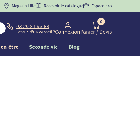
 "
BIENVENUE
Magasin Lille
" pour
la 1ère commande d'incontinence
Recevoir le catalogue
Espace pro
0
03 20 81 93 89
Connexion
Panier
/ Devis
Besoin d'un conseil ?
ien-être
Seconde vie
Blog