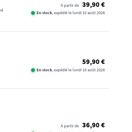
39,90 €
À partir de
mé
En stock
, expédié le lundi 10 août 2026
59,90 €
En stock
, expédié le lundi 10 août 2026
CO
FIX
BAR
36,90 €
UNE
À partir de