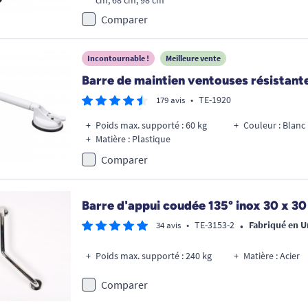
cm, 68 cm, 98 cm
Comparer
Incontournable !
Meilleure vente
Barre de maintien ventouses résistant
•
TE-1920
179 avis
Poids max. supporté : 60 kg
Couleur : Blanc
Matière : Plastique
Comparer
Barre d'appui coudée 135° inox 30 x 3
•
•
TE-3153-2
Fabriqué en 
34 avis
Poids max. supporté : 240 kg
Matière : Acier
Comparer