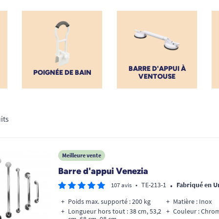
BARRE D'APPUI À
POIGNÉE DE BAIN
VENTOUSE
its
Meilleure vente
Barre d'appui Venezia
•
•
TE-213-1
Fabriqué en 
107 avis
Poids max. supporté : 200 kg
Matière : Inox
Longueur hors tout : 38 cm, 53,2
Couleur : Chro