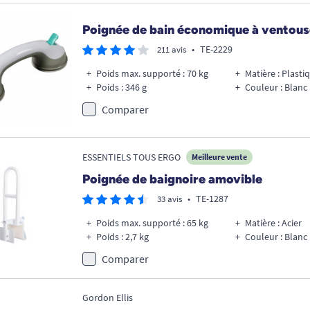
Poignée de bain économique à ventous
•
TE-2229
211 avis
Poids max. supporté : 70 kg
Matière : Plasti
Poids : 346 g
Couleur : Blanc
Comparer
ESSENTIELS TOUS ERGO
Meilleure vente
Poignée de baignoire amovible
•
TE-1287
33 avis
Poids max. supporté : 65 kg
Matière : Acier
Poids : 2,7 kg
Couleur : Blanc
Comparer
Gordon Ellis