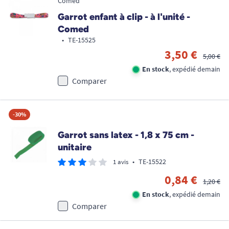
Comed
Garrot enfant à clip - à l'unité -
Comed
•
TE-15525
3,50 €
5,00 €
En stock
, expédié demain
Comparer
-30%
Garrot sans latex - 1,8 x 75 cm -
unitaire
•
TE-15522
1 avis
0,84 €
1,20 €
En stock
, expédié demain
Comparer