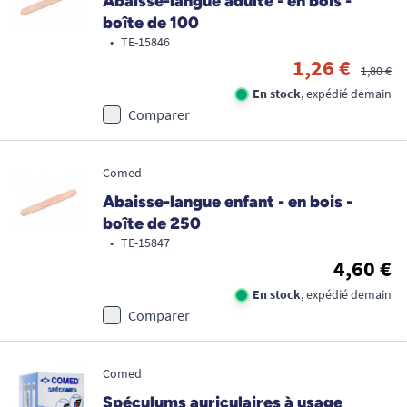
Abaisse-langue adulte - en bois -
boîte de 100
•
TE-15846
1,26 €
1,80 €
En stock
, expédié demain
Comparer
Comed
Abaisse-langue enfant - en bois -
boîte de 250
•
TE-15847
4,60 €
En stock
, expédié demain
Comparer
Comed
Spéculums auriculaires à usage