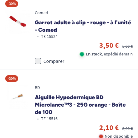
-30%
Comed
Garrot adulte à clip - rouge - à l'unité
- Comed
•
TE-15524
3,50 €
5,00 €
En stock
, expédié demain
Comparer
-30%
BD
Aiguille Hypodermique BD
Microlance™3 - 25G orange - Boîte
de 100
•
TE-15516
2,10 €
3,00 €
Non disponible