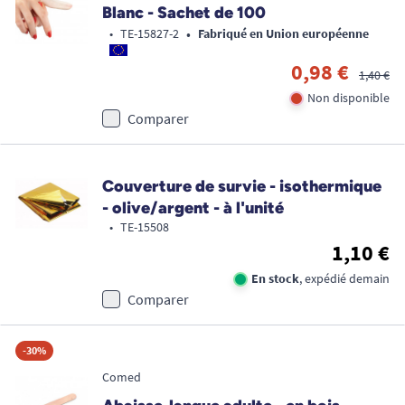
Blanc - Sachet de 100
•
•
TE-15827-2
Fabriqué en Union européenne
0,98 €
1,40 €
Non disponible
Comparer
Couverture de survie - isothermique
- olive/argent - à l'unité
•
TE-15508
1,10 €
En stock
, expédié demain
Comparer
-30%
Comed