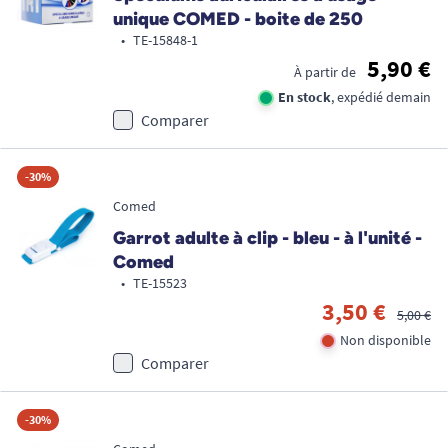
unique COMED - boite de 250
•
TE-15848-1
5,90 €
À partir de
En stock
, expédié demain
Comparer
-30%
Comed
Garrot adulte à clip - bleu - à l'unité -
Comed
•
TE-15523
3,50 €
5,00 €
Non disponible
Comparer
-30%