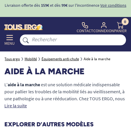
Livraison offerte dès
159€
et dès
99€
sur l'incontinence
Voir conditions
0
CONTACT
CONNEXION
PANIER
MENU
Tous ergo
Mobilité
Équipements anti-chute
Aide à la marche
AIDE À LA MARCHE
L'
aide à la marche
est une solution médicale indispensable
pour pallier les troubles de la mobilité liés au vieillissement, à
une pathologie ou à une rééducation. Chez TOUS ERGO, nous
proposons des dispositifs fiables pour sécuriser vos
Lire la suite
déplacements. Que vous cherchiez une
canne de marche
, un
déambulateur à roulettes
(rollator) ou un
cadre de marche
EXPLORER D’AUTRES MODÈLES
fixe
, chaque produit est conçu pour prévenir les chutes et