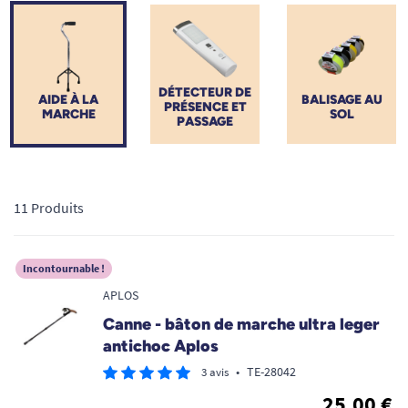
soulager vos articulations. Retrouvez votre autonomie et
déambulez en toute confiance à domicile comme à l'extérieur.
DÉTECTEUR DE
AIDE À LA
BALISAGE AU
PRÉSENCE ET
MARCHE
SOL
PASSAGE
11 Produits
Incontournable !
APLOS
Canne - bâton de marche ultra leger
antichoc Aplos
•
TE-28042
3 avis
25,00 €