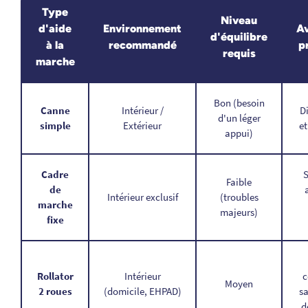
Type
Niveau
d'aide
Environnement
A
d'équilibre
à la
recommandé
p
requis
marche
Bon (besoin
Canne
Intérieur /
D
d'un léger
simple
Extérieur
et
appui)
Cadre
S
Faible
de
Intérieur exclusif
(troubles
marche
majeurs)
fixe
Rollator
Intérieur
c
Moyen
2 roues
(domicile, EHPAD)
sa
d