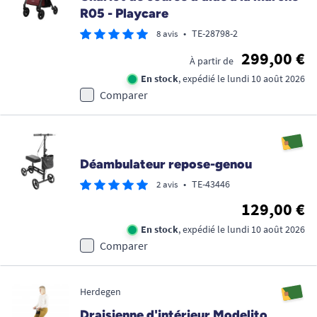
R05 - Playcare
•
TE-28798-2
8 avis
299,00 €
À partir de
En stock
, expédié le lundi 10 août 2026
Comparer
Déambulateur repose-genou
•
TE-43446
2 avis
129,00 €
En stock
, expédié le lundi 10 août 2026
Comparer
Herdegen
Draisienne d'intérieur Modelito