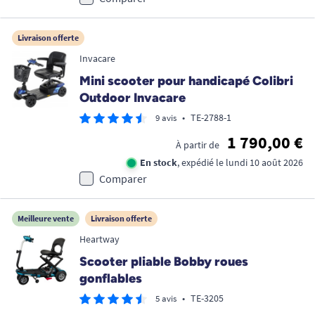
Livraison offerte
Invacare
Mini scooter pour handicapé Colibri
Outdoor Invacare
•
TE-2788-1
9 avis
1 790,00 €
À partir de
En stock
, expédié le lundi 10 août 2026
Comparer
Meilleure vente
Livraison offerte
Heartway
Scooter pliable Bobby roues
gonflables
•
TE-3205
5 avis