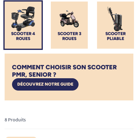
sur tous les terrains et une
grande facilité d'utilisation
.
Retrouvez votre liberté de mouvement sans effort grâce à des
équipements robustes et ergonomiques.
SCOOTER 4
SCOOTER 3
SCOOTER
ROUES
ROUES
PLIABLE
COMMENT CHOISIR SON SCOOTER
PMR, SENIOR ?
DÉCOUVREZ NOTRE GUIDE
8 Produits