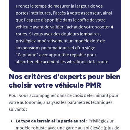
Prenez le temps de mesurer la largeur de vos
portes intérieures, l'accès à votre ascenseur, ainsi
que l'espace disponible dans le coffre de votre
véhicule avant de valider l'achat de votre scooter 4
roues. Si vous avez des douleurs lombaires,
privilégiez impérativement un modèle doté de
suspensions pneumatiques et d'un siège
"Capitaine" avec appui-tête réglable pour
absorber efficacement les vibrations de la route.
Nos critères d'experts pour bien
choisir votre véhicule PMR
Pour vous accompagner dans ce choix déterminant pour
votre autonomie, analysez les paramètres techniques
suivants :
Le type de terrain et la garde au sol :
Privilégiez un
modèle robuste avec une garde au sol élevée (plus de