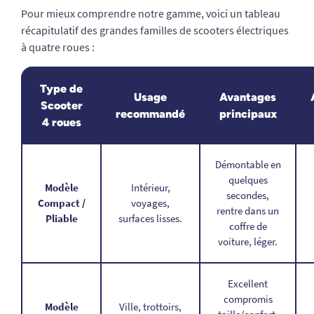
Pour mieux comprendre notre gamme, voici un tableau
récapitulatif des grandes familles de scooters électriques
à quatre roues :
Type de
Usage
Avantages
Scooter
recommandé
principaux
4 roues
Démontable en
quelques
Modèle
Intérieur,
secondes,
Compact /
voyages,
rentre dans un
Pliable
surfaces lisses.
coffre de
voiture, léger.
Excellent
compromis
Modèle
Ville, trottoirs,