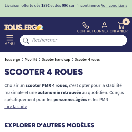
ferte dès
159€
et dès
99€
sur l'incontinence
Voir conditions
-10%
avec l
0
CONTACT
CONNEXION
PANIER
MENU
Tous ergo
Mobilité
Scooter handicap
Scooter 4 roues
SCOOTER 4 ROUES
Choisir un
scooter PMR 4 roues
, c'est opter pour la stabilité
maximale et une
autonomie retrouvée
au quotidien. Conçus
spécifiquement pour les
personnes âgées
et les PMR
(Personnes à Mobilité Réduite), ces véhicules électriques sont
Lire la suite
l'aide technique indispensable pour sécuriser vos longs
trajets, vos sorties en ville ou vos courses. Notre sélection
EXPLORER D’AUTRES MODÈLES
experte garantit un
confort optimal
, une
sécurité sans faille