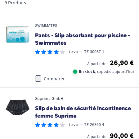
9 Produits
SWIMMATES
Pants - Slip absorbant pour piscine -
Swimmates
•
TE-30087-1
1 avis
26,90 €
À partir de
En stock
, expédié aujourd'hui
Comparer
Suprima GmbH
Slip de bain de sécurité incontinence
femme Suprima
•
TE-26860-4
1 avis
90,00 €
À partir de