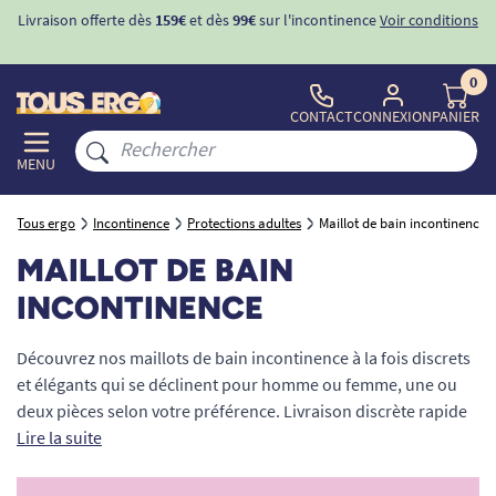
Livraison offerte dès
159€
et dès
99€
sur l'incontinence
Voir conditions
0
CONTACT
CONNEXION
PANIER
MENU
Tous ergo
Incontinence
Protections adultes
Maillot de bain incontinence
MAILLOT DE BAIN
INCONTINENCE
Découvrez nos maillots de bain incontinence à la fois discrets
et élégants qui se déclinent pour homme ou femme, une ou
deux pièces selon votre préférence. Livraison discrète rapide
et offerte dès 99€ d'achats, demande d'échantillons gratuits.
Lire la suite