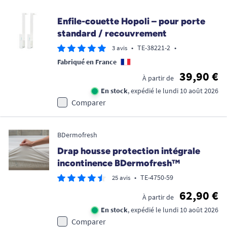
Enfile-couette Hopoli – pour porte
standard / recouvrement
•
TE-38221-2
•
3 avis
Fabriqué en France
39,90 €
À partir de
En stock
, expédié le lundi 10 août 2026
Comparer
BDermofresh
Drap housse protection intégrale
incontinence BDermofresh™
•
TE-4750-59
25 avis
62,90 €
À partir de
En stock
, expédié le lundi 10 août 2026
Comparer