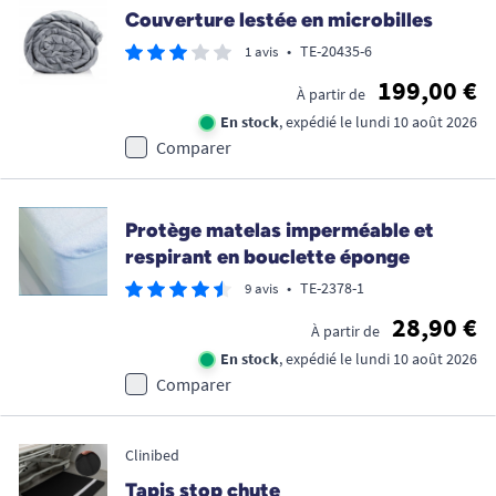
Couverture lestée en microbilles
•
TE-20435-6
1 avis
199,00 €
À partir de
En stock
, expédié le lundi 10 août 2026
Comparer
Protège matelas imperméable et
respirant en bouclette éponge
•
TE-2378-1
9 avis
28,90 €
À partir de
En stock
, expédié le lundi 10 août 2026
Comparer
Clinibed
Tapis stop chute