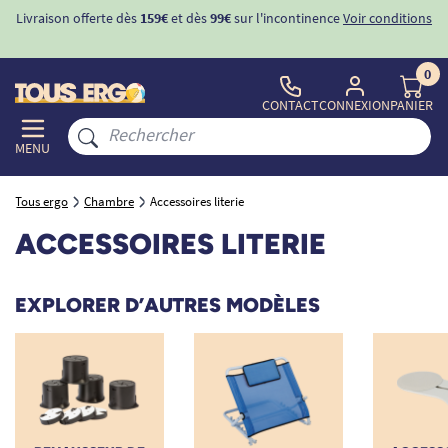
ons
-10%
avec le code "
BIENVENUE
" pour
la 1ère commande
d'incontinence
0
CONTACT
CONNEXION
PANIER
MENU
Tous ergo
Chambre
Accessoires literie
ACCESSOIRES LITERIE
EXPLORER D’AUTRES MODÈLES