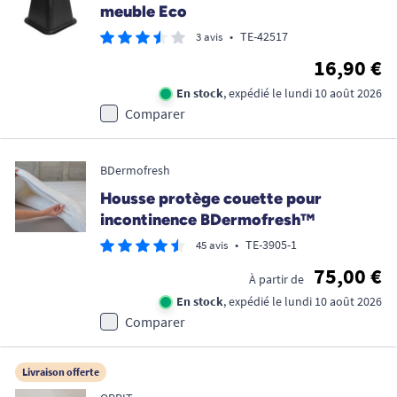
meuble Eco
•
TE-42517
3 avis
16,90 €
En stock
, expédié le lundi 10 août 2026
Comparer
BDermofresh
Housse protège couette pour
incontinence BDermofresh™
•
TE-3905-1
45 avis
75,00 €
À partir de
En stock
, expédié le lundi 10 août 2026
Comparer
Livraison offerte