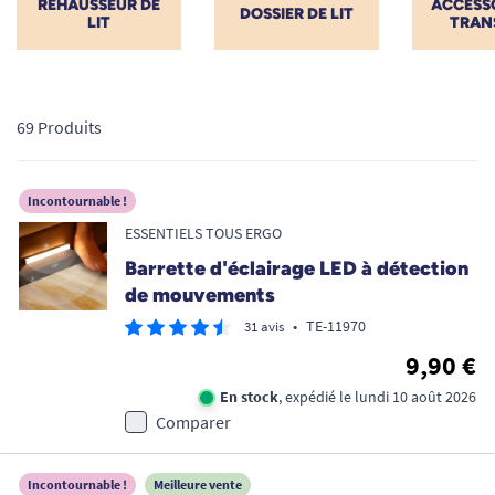
REHAUSSEUR DE
ACCESSO
DOSSIER DE LIT
LIT
TRAN
69 Produits
Incontournable !
ESSENTIELS TOUS ERGO
Barrette d'éclairage LED à détection
de mouvements
•
TE-11970
31 avis
9,90 €
En stock
, expédié le lundi 10 août 2026
Comparer
Incontournable !
Meilleure vente