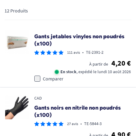
12 Produits
Gants jetables vinyles non poudrés
(x100)
•
TE-2391-2
111 avis
4,20 €
À partir de
En stock
, expédié le lundi 10 août 2026
Comparer
CAD
Gants noirs en nitrile non poudrés
(x100)
•
TE-5844-3
27 avis
4,90 €
À partir de