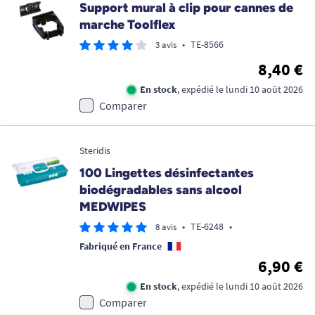
Support mural à clip pour cannes de
marche Toolflex
•
TE-8566
3 avis
8,40 €
En stock
, expédié le lundi 10 août 2026
Comparer
Steridis
100 Lingettes désinfectantes
biodégradables sans alcool
MEDWIPES
•
TE-6248
•
8 avis
Fabriqué en France
6,90 €
En stock
, expédié le lundi 10 août 2026
Comparer