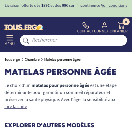
Livraison offerte dès
159€
et dès
99€
sur l'incontinence
Voir conditions
0
CONTACT
CONNEXION
PANIER
MENU
Tous ergo
Chambre
Matelas personne âgée
MATELAS PERSONNE ÂGÉE
Le choix d'un
matelas pour personne âgée
est une étape
déterminante pour garantir un sommeil réparateur et
préserver la santé physique. Avec l'âge, la sensibilité aux
points de pression augmente et le renouvellement cellulaire
Lire la suite
ralentit, ce qui rend le confort de couchage indispensable
pour soulager les douleurs articulaires, dorsales ou
EXPLORER D’AUTRES MODÈLES
circulatoires.