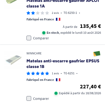
Matelas anti-escarre gaufrier APLOT
classe 1A
•
TE-6250-1
•
2 avis
Fabriqué en France
135,45 €
À partir de
En stock
, expédié le lundi 10 août 2026
Comparer
WINNCARE
Matelas anti-escarre gaufrier EPSUS
classe 1B
•
TE-6251
•
1 avis
Fabriqué en France
227,40 €
Expédié à partir du 18/08/2026
Comparer