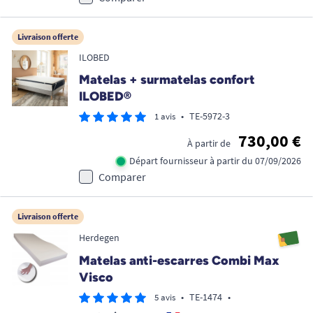
Livraison offerte
ILOBED
Matelas + surmatelas confort
ILOBED®
•
TE-5972-3
1 avis
730,00 €
À partir de
Départ fournisseur à partir du 07/09/2026
Comparer
Livraison offerte
Herdegen
Matelas anti-escarres Combi Max
Visco
•
TE-1474
•
5 avis