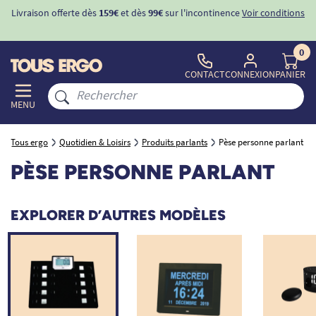
Livraison offerte dès
159€
et dès
99€
sur l'incontinence
Voir conditions
0
CONTACT
CONNEXION
PANIER
MENU
Tous ergo
Quotidien & Loisirs
Produits parlants
Pèse personne parlant
PÈSE PERSONNE PARLANT
EXPLORER D’AUTRES MODÈLES