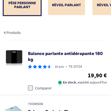
PÈSE PERSONNE
RÉVEIL PARLANT
RÉVEIL 
PARLANT
4 Produits
Balance parlante antidérapante 180
kg
•
TE-15714
15 avis
19,90 €
En stock
, expédié aujourd'hui
Comparer
THOMSON