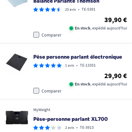
Balance Parlante Thomson
•
TE-5391
23 avis
39,90 €
En stock
, expédié aujourd'hui
Comparer
Pèse personne parlant électronique
•
TE-13351
1 avis
29,90 €
En stock
, expédié aujourd'hui
Comparer
MyWeight
Pèse-personne parlant XL700
•
TE-3913
2 avis