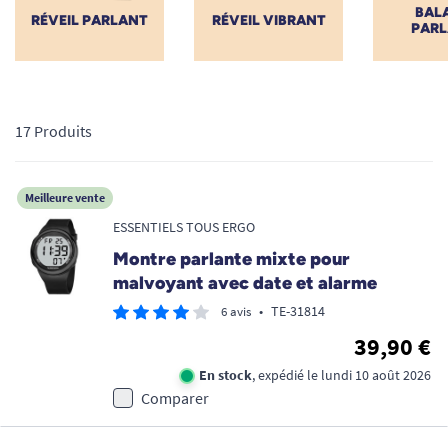
BAL
RÉVEIL PARLANT
RÉVEIL VIBRANT
PARL
17 Produits
Meilleure vente
ESSENTIELS TOUS ERGO
Montre parlante mixte pour
malvoyant avec date et alarme
•
TE-31814
6 avis
39,90 €
En stock
, expédié le lundi 10 août 2026
Comparer