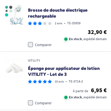
Brosse de douche électrique
rechargeable
•
TE-35959
2 avis
32,90 €
En stock
, expédié demain
Comparer
VITILITY
Éponge pour applicateur de lotion
VITILITY - Lot de 3
•
TE-3714-2
10 avis
6,95 €
À partir de
En stock
, expédié demain
Comparer