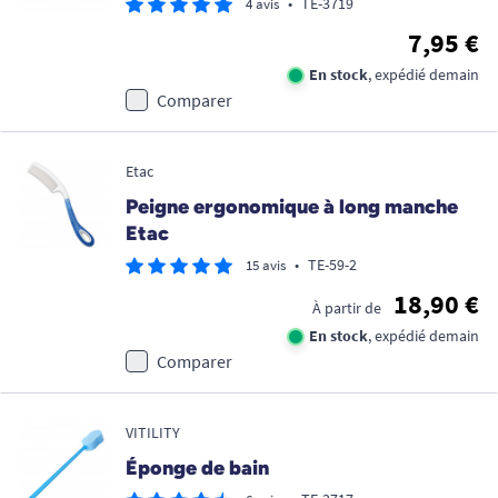
•
TE-3719
4 avis
7,95 €
En stock
, expédié demain
Comparer
Etac
Peigne ergonomique à long manche
Etac
•
TE-59-2
15 avis
18,90 €
À partir de
En stock
, expédié demain
Comparer
VITILITY
Éponge de bain