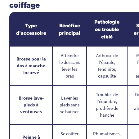
coiffage
Pathologie
Type
Bénéfice
S
ou trouble
d'accessoire
principal
e
ciblé
Atteindre
Arthrose de
M
Brosse pour le
le dos sans
l'épaule,
f
dos à manche
lever les
tendinite,
incurvé
bras
capsulite
a
Troubles de
Fi
Brosse lave-
Laver les
l'équilibre,
pieds à
pieds sans
prothèse de
al
ventouses
se baisser
hanche
Se coiffer
Rhumatismes,
Peigne à