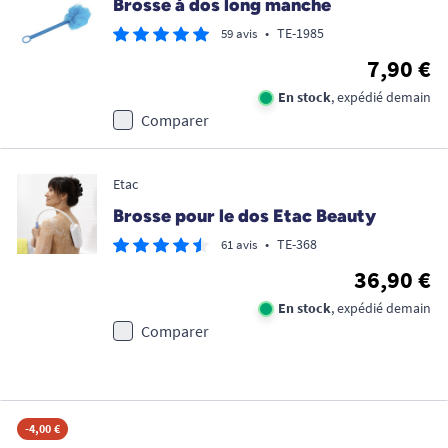
Brosse à dos long manche
•
TE-1985
59 avis
7,90 €
En stock
, expédié demain
Comparer
Etac
Brosse pour le dos Etac Beauty
•
TE-368
61 avis
36,90 €
En stock
, expédié demain
Comparer
-4,00 €