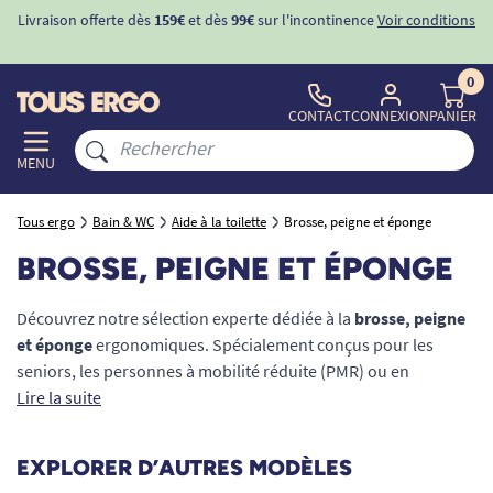
ons
-10%
avec le code "
BIENVENUE
" pour
la 1ère commande
d'incontinence
0
CONTACT
CONNEXION
PANIER
MENU
Tous ergo
Bain & WC
Aide à la toilette
Brosse, peigne et éponge
BROSSE, PEIGNE ET ÉPONGE
Découvrez notre sélection experte dédiée à la
brosse, peigne
et éponge
ergonomiques. Spécialement conçus pour les
seniors, les personnes à mobilité réduite (PMR) ou en
rééducation, ces accessoires de toilette transforment la salle
Lire la suite
de bain en un espace de sécurité et de confort. Grâce à des
solutions innovantes comme les
brosses à long manche
, les
EXPLORER D’AUTRES MODÈLES
peignes coudés ou les éponges unimanuelles, l'hygiène