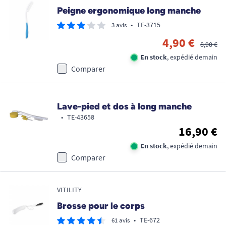
Peigne ergonomique long manche
•
TE-3715
3 avis
4,90 €
8,90 €
En stock
, expédié demain
Comparer
Lave-pied et dos à long manche
•
TE-43658
16,90 €
En stock
, expédié demain
Comparer
VITILITY
Brosse pour le corps
•
TE-672
61 avis