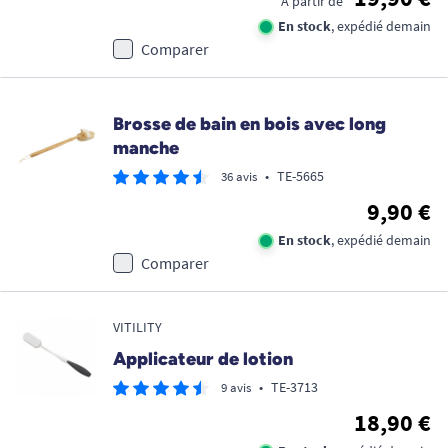
À partir de
En stock
, expédié demain
Comparer
Brosse de bain en bois avec long
manche
•
TE-5665
36 avis
9,90 €
En stock
, expédié demain
Comparer
VITILITY
Applicateur de lotion
•
TE-3713
9 avis
18,90 €