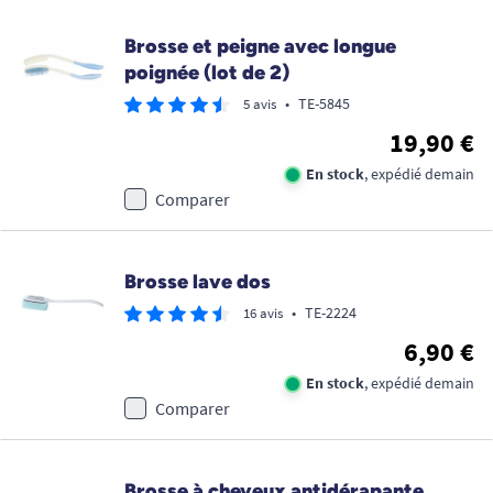
Brosse et peigne avec longue
poignée (lot de 2)
•
TE-5845
5 avis
19,90 €
En stock
, expédié demain
Comparer
Brosse lave dos
•
TE-2224
16 avis
6,90 €
En stock
, expédié demain
Comparer
Brosse à cheveux antidérapante