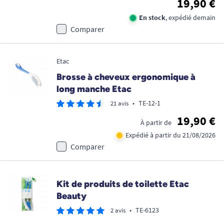
19,90 €
En stock
, expédié demain
Comparer
Etac
Brosse à cheveux ergonomique à
long manche Etac
•
TE-12-1
21 avis
19,90 €
À partir de
Expédié à partir du 21/08/2026
Comparer
Kit de produits de toilette Etac
Beauty
•
TE-6123
2 avis