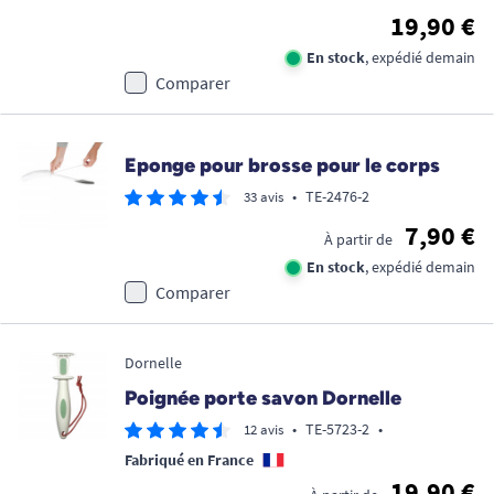
19,90 €
En stock
, expédié demain
Comparer
Eponge pour brosse pour le corps
•
TE-2476-2
33 avis
7,90 €
À partir de
En stock
, expédié demain
Comparer
Dornelle
Poignée porte savon Dornelle
•
TE-5723-2
•
12 avis
Fabriqué en France
19,90 €