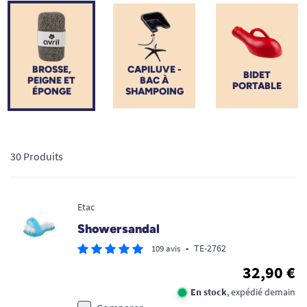
quotidienne redevient un moment de bien-être accessible à
tous, sans aucune contorsion ni douleur articulaire.
BROSSE,
CAPILUVE -
BIDET
PEIGNE ET
BAC À
PORTABLE
ÉPONGE
SHAMPOING
30 Produits
Etac
Showersandal
•
TE-2762
109 avis
32,90 €
En stock
, expédié demain