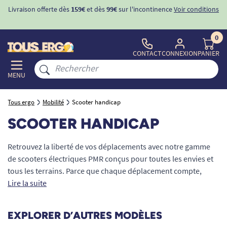
Livraison offerte dès
159€
et dès
99€
sur l'incontinence
Voir conditions
0
CONTACT
CONNEXION
PANIER
MENU
Tous ergo
Mobilité
Scooter handicap
SCOOTER HANDICAP
Retrouvez la liberté de vos déplacements avec notre gamme
de scooters électriques PMR conçus pour toutes les envies et
tous les terrains. Parce que chaque déplacement compte,
TOUS ERGO vous propose une sélection de scooters
Lire la suite
électriques pour PMR et seniors.
EXPLORER D’AUTRES MODÈLES
Que vous soyez senior, personne handicapée ou en mobilité