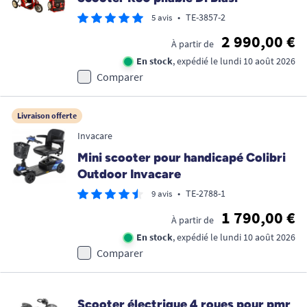
•
TE-3857-2
5 avis
2 990,00 €
À partir de
En stock
, expédié le lundi 10 août 2026
Comparer
Livraison offerte
Invacare
Mini scooter pour handicapé Colibri
Outdoor Invacare
•
TE-2788-1
9 avis
1 790,00 €
À partir de
En stock
, expédié le lundi 10 août 2026
Comparer
Scooter électrique 4 roues pour pmr