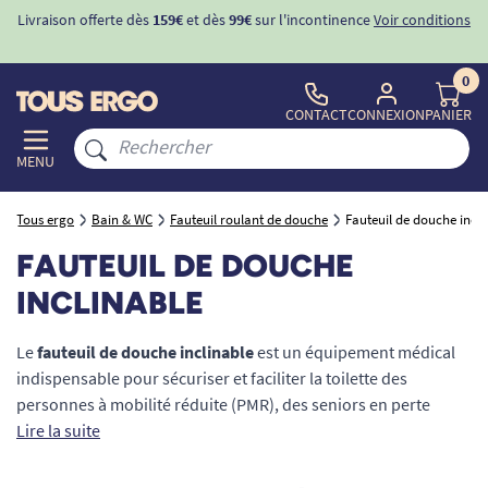
Livraison offerte dès
159€
et dès
99€
sur l'incontinence
Voir conditions
0
CONTACT
CONNEXION
PANIER
MENU
Tous ergo
Bain & WC
Fauteuil roulant de douche
Fauteuil de douche incli
FAUTEUIL DE DOUCHE
INCLINABLE
Le
fauteuil de douche inclinable
est un équipement médical
indispensable pour sécuriser et faciliter la toilette des
personnes à mobilité réduite (PMR), des seniors en perte
d'autonomie ou des patients atteints de pathologies sévères.
Lire la suite
Grâce à son dossier basculant et à son assise ergonomique, il
offre un maintien postural optimal sous l'eau, réduisant la