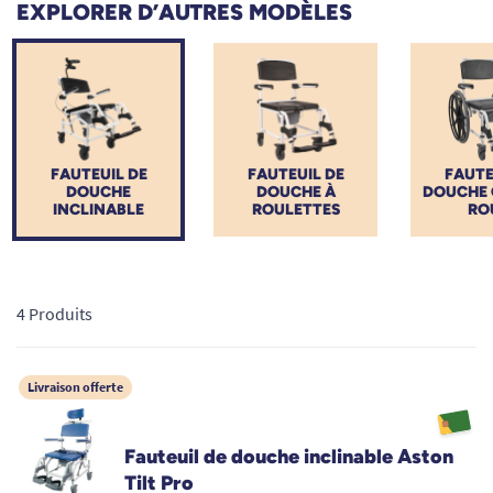
EXPLORER D’AUTRES MODÈLES
fatigue de l'utilisateur tout en préservant le dos de l'aidant
familial ou professionnel. Chez TOUS ERGO, découvrez une
sélection experte de chaises de douche à roulettes inclinables,
conçues pour garantir une hygiène irréprochable et des
transferts parfaitement sécurisés vers la salle de bain.
FAUTEUIL DE
FAUTEUIL DE
FAUTE
DOUCHE
DOUCHE À
DOUCHE 
INCLINABLE
ROULETTES
RO
4 Produits
Livraison offerte
Fauteuil de douche inclinable Aston
Tilt Pro