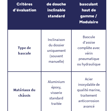
Critères
de douche
basculant
d'évaluation
inclinable
haut de
standard
gamme /
Modulaire
Bascule
Inclinaison
d'assise
du dossier
Type de
complète avec
uniquement
bascule
vérin
(souvent
pneumatique
manuelle)
ou hydraulique
Acier
Aluminium
inoxydable de
époxy,
Matériaux du
qualité marine,
visserie
châssis
traitement
standard
anticorrosion
traitée
avancé