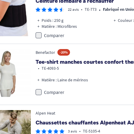
Ceinture lombaire à réchauffer
•
•
TE-773
Fabriqué en Uni
22 avis
Poids : 250 g
Couleur :
Matière : Microfibres
Comparer
Benefactor
-20%
Tee-shirt manches courtes confort th
•
TE-4093-5
Matière : Laine de mérinos
Comparer
Alpen Heat
Chaussettes chauffantes Alpenheat A
•
TE-5105-4
3 avis