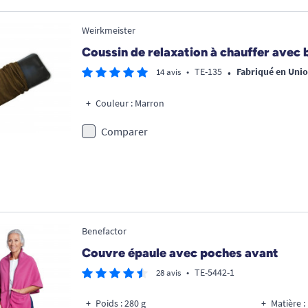
Weirkmeister
Coussin de relaxation à chauffer avec 
•
•
TE-135
Fabriqué en Uni
14 avis
Couleur : Marron
Comparer
Benefactor
Couvre épaule avec poches avant
•
TE-5442-1
28 avis
Poids : 280 g
Matière :