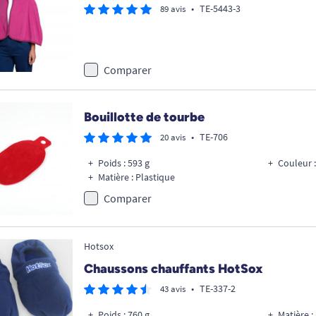
•
TE-5443-3
89 avis
Comparer
Bouillotte de tourbe
•
TE-706
20 avis
Poids : 593 g
Couleur :
Matière : Plastique
Comparer
Hotsox
Chaussons chauffants HotSox
•
TE-337-2
43 avis
Poids : 760 g
Matière 