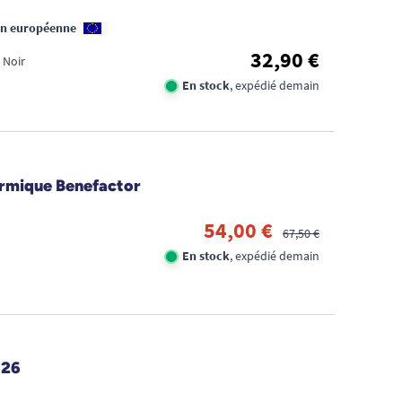
on européenne
32,90 €
 Noir
En stock
, expédié demain
NO
ermique Benefactor
CON
CON
54,00 €
67,50 €
LE 
En stock
, expédié demain
!
J26