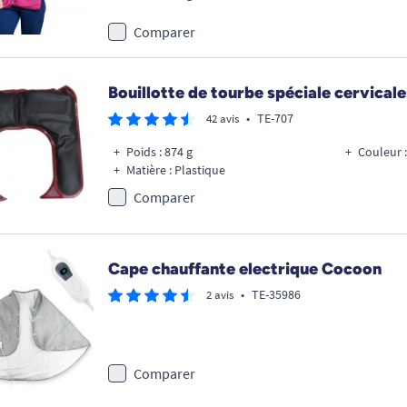
Comparer
Bouillotte de tourbe spéciale cervicale
•
TE-707
42 avis
Poids : 874 g
Couleur :
Matière : Plastique
Comparer
Cape chauffante electrique Cocoon
•
TE-35986
2 avis
Comparer