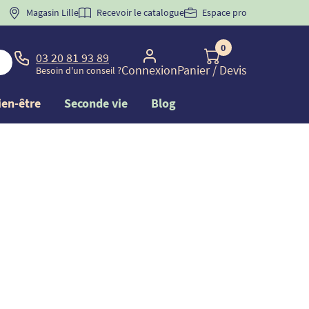
 "
BIENVENUE
Magasin Lille
" pour
la 1ère commande d'incontinence
Recevoir le catalogue
Espace pro
0
03 20 81 93 89
Connexion
Panier
/ Devis
Besoin d'un conseil ?
ien-être
Seconde vie
Blog