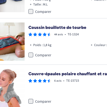
Taille : M.L
Comparer
Coussin bouillotte de tourbe
•
TE-1324
44 avis
Poids : 1,8 kg
Couleur 
Comparer
Couvre-épaules polaire chauffant et ra
•
TE-15715
6 avis
Comparer