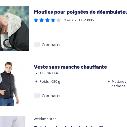
Moufles pour poignées de déambulateur
•
TE-23896
2 avis
Comparer
Veste sans manche chauffante
•
TE-18400-4
Poids : 620 g
Matière :
carbone
Comparer
Weirkmeister