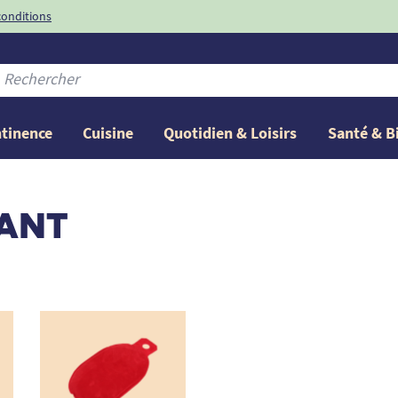
conditions
-10%
avec le code
ntinence
Cuisine
Quotidien & Loisirs
Santé & B
FANT