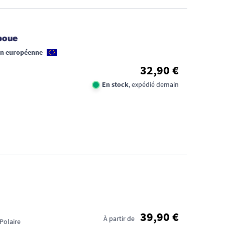
FID
boue
CA
on européenne
32,90 €
1€
En stock
, expédié demain
TR
DE
D'
39,90 €
À partir de
 Polaire