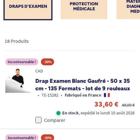
MATÉR
PROTECTION
DRAPS D'EXAMEN
DIAGN
MÉDICALE
MED
18 Produits
Incontournable !
-30%
CAD
Drap Examen Blanc Gaufré - 50 x 35
cm - 135 Formats - lot de 9 rouleaux
•
TE-15282
•
Fabriqué en France
33,60 €
48,00 €
En stock
, expédié le lundi 10 août 2026
Comparer
Incontournable !
-30%