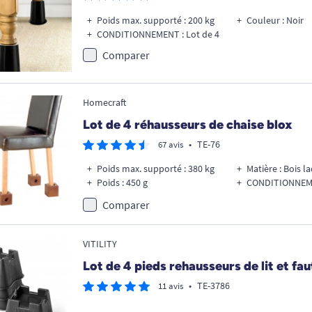
Poids max. supporté : 200 kg
Couleur : Noir
CONDITIONNEMENT : Lot de 4
Comparer
Homecraft
Lot de 4 réhausseurs de chaise blox
•
TE-76
67 avis
Poids max. supporté : 380 kg
Matière : Bois l
Poids : 450 g
CONDITIONNEME
Comparer
VITILITY
Lot de 4 pieds rehausseurs de lit et fau
•
TE-3786
11 avis