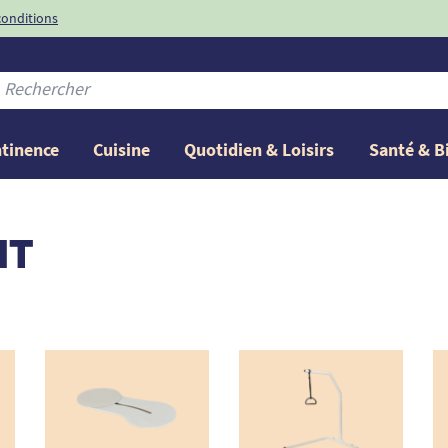
conditions
-10%
avec le code
ntinence
Cuisine
Quotidien & Loisirs
Santé & B
IT