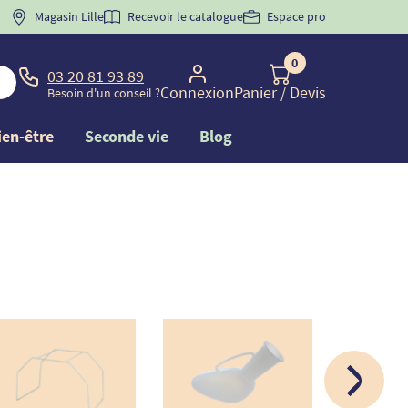
 "
BIENVENUE
Magasin Lille
" pour
la 1ère commande d'incontinence
Recevoir le catalogue
Espace pro
0
03 20 81 93 89
Connexion
Panier
/ Devis
Besoin d'un conseil ?
ien-être
Seconde vie
Blog