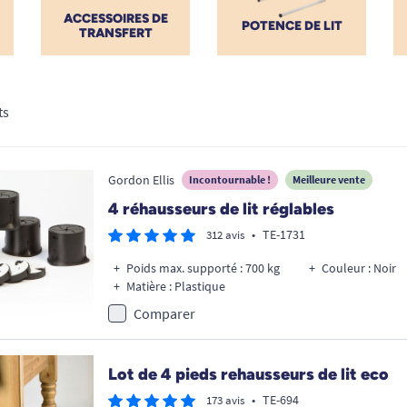
ACCESSOIRES DE
POTENCE DE LIT
TRANSFERT
ts
Gordon Ellis
Incontournable !
Meilleure vente
4 réhausseurs de lit réglables
•
TE-1731
312 avis
Poids max. supporté : 700 kg
Couleur : Noir
Matière : Plastique
Comparer
Lot de 4 pieds rehausseurs de lit eco
•
TE-694
173 avis