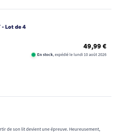
FID
- Lot de 4
CA
49,99 €
1€
En stock
, expédié le lundi 10 août 2026
TR
DE
D'
sortir de son lit devient une épreuve. Heureusement,