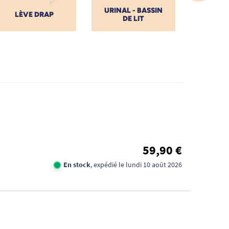
URINAL - BASSIN
DRAP
LÈVE DRAP
DE LIT
IMPE
59,90 €
En stock
, expédié le lundi 10 août 2026