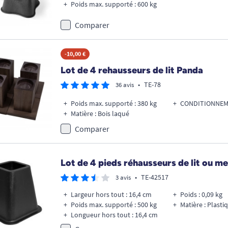
Poids max. supporté : 600 kg
Comparer
-10,00 €
Lot de 4 rehausseurs de lit Panda
•
TE-78
36 avis
Poids max. supporté : 380 kg
CONDITIONNEME
Matière : Bois laqué
Comparer
Lot de 4 pieds réhausseurs de lit ou m
•
TE-42517
3 avis
Largeur hors tout : 16,4 cm
Poids : 0,09 kg
Poids max. supporté : 500 kg
Matière : Plasti
Longueur hors tout : 16,4 cm