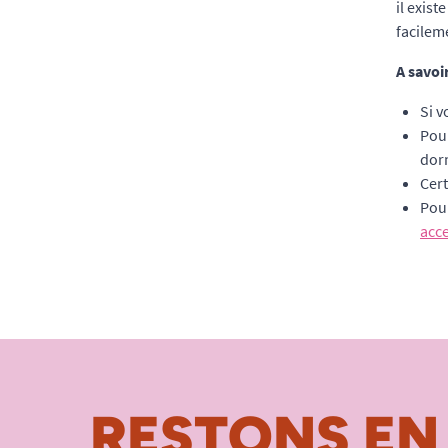
il exist
facileme
A savoi
Si v
Pour
dor
Cert
Pou
acce
RESTONS EN