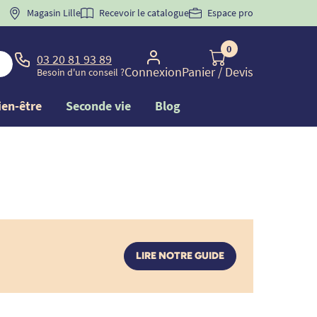
 "
BIENVENUE
Magasin Lille
" pour
la 1ère commande d'incontinence
Recevoir le catalogue
Espace pro
0
03 20 81 93 89
Connexion
Panier
/ Devis
Besoin d'un conseil ?
ien-être
Seconde vie
Blog
LIRE NOTRE GUIDE