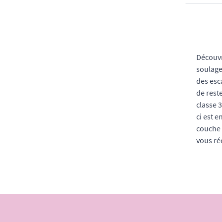
Découvr
soulage
des esca
de rest
classe 
ci est e
couche 
vous ré