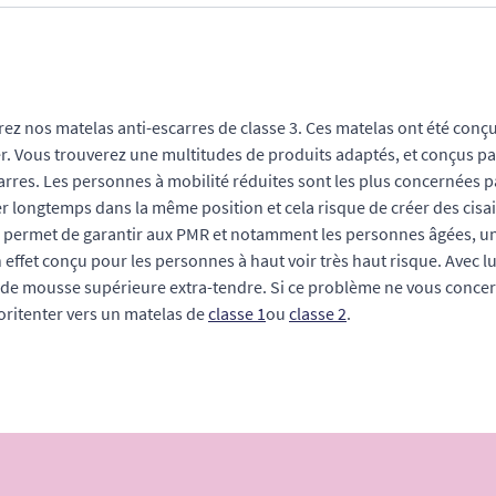
ez nos matelas anti-escarres de classe 3. Ces matelas ont été conçus
r. Vous trouverez une multitudes de produits adaptés, et conçus par
rres. Les personnes à mobilité réduites sont les plus concernées par
er longtemps dans la même position et cela risque de créer des cisa
3 permet de garantir aux PMR et notamment les personnes âgées, une
n effet conçu pour les personnes à haut voir très haut risque. Avec l
de mousse supérieure extra-tendre. Si ce problème ne vous concer
oritenter vers un matelas de
classe 1
ou
classe 2
.