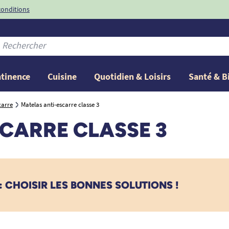
conditions
-10%
avec le code
ntinence
Cuisine
Quotidien & Loisirs
Santé & B
carre
Matelas anti-escarre classe 3
CARRE CLASSE 3
 CHOISIR LES BONNES SOLUTIONS !