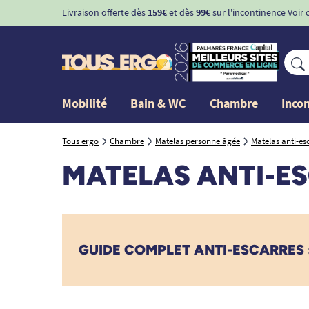
Livraison offerte dès
159€
et dès
99€
sur l'incontinence
Voir 
Mobilité
Bain & WC
Chambre
Inco
Tous ergo
Chambre
Matelas personne âgée
Matelas anti-es
MATELAS ANTI-ES
GUIDE COMPLET ANTI-ESCARRES :