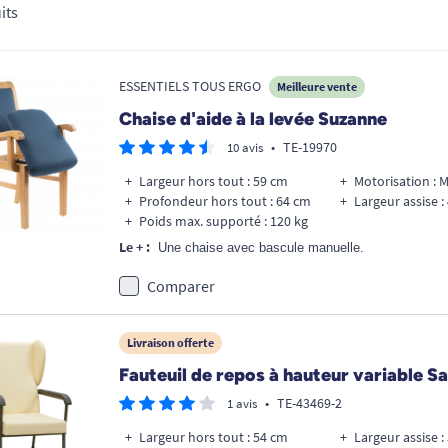
its
ESSENTIELS TOUS ERGO
Meilleure vente
Chaise d'aide à la levée Suzanne
•
TE-19970
10 avis
Largeur hors tout : 59 cm
Motorisation : 
Profondeur hors tout : 64 cm
Largeur assise :
Poids max. supporté : 120 kg
Le + :
Une chaise avec bascule manuelle.
Comparer
Livraison offerte
Fauteuil de repos à hauteur variable S
•
TE-43469-2
1 avis
Largeur hors tout : 54 cm
Largeur assise :