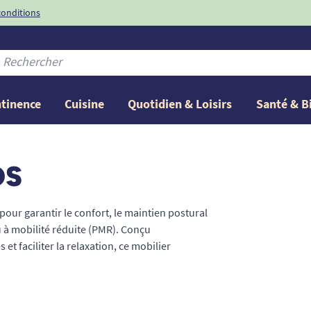
conditions
-10%
avec le code
ntinence
Cuisine
Quotidien & Loisirs
Santé & B
OS
ur garantir le confort, le maintien postural
u à mobilité réduite (PMR). Conçu
et faciliter la relaxation, ce mobilier
e ni tension. Que vous recherchiez un
se gériatrique, notre sélection répond aux
avoriser l'autonomie à domicile.