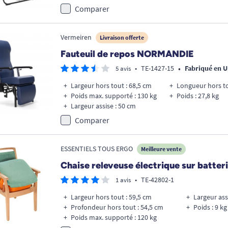
Comparer
Vermeiren
Livraison offerte
Fauteuil de repos NORMANDIE
•
•
TE-1427-15
Fabriqué en 
5 avis
Largeur hors tout : 68,5 cm
Longueur hors to
Poids max. supporté : 130 kg
Poids : 27,8 kg
Largeur assise : 50 cm
Comparer
ESSENTIELS TOUS ERGO
Meilleure vente
Chaise releveuse électrique sur batter
•
TE-42802-1
1 avis
Largeur hors tout : 59,5 cm
Largeur ass
Profondeur hors tout : 54,5 cm
Poids : 9 kg
Poids max. supporté : 120 kg