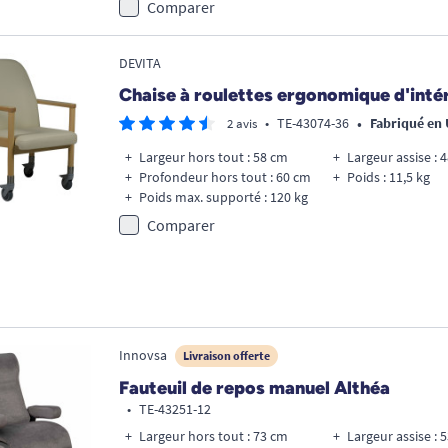
Comparer
DEVITA
Chaise à roulettes ergonomique d'inté
•
•
TE-43074-36
Fabriqué en
2 avis
Largeur hors tout : 58 cm
Largeur assise : 
Profondeur hors tout : 60 cm
Poids : 11,5 kg
Poids max. supporté : 120 kg
Comparer
Innovsa
Livraison offerte
Fauteuil de repos manuel Althéa
•
TE-43251-12
Largeur hors tout : 73 cm
Largeur assise : 