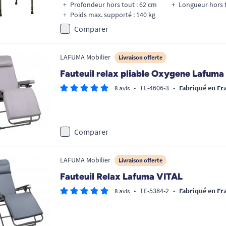
Profondeur hors tout : 62 cm
Longueur hors t
Poids max. supporté : 140 kg
Comparer
LAFUMA Mobilier
Livraison offerte
Fauteuil relax pliable Oxygene Lafuma
•
TE-4606-3
•
Fabriqué en Fr
8 avis
Comparer
LAFUMA Mobilier
Livraison offerte
Fauteuil Relax Lafuma VITAL
•
TE-5384-2
•
Fabriqué en Fr
8 avis