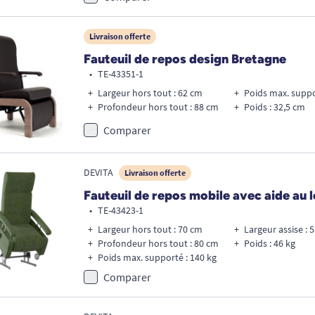
Livraison offerte
Fauteuil de repos design Bretagne
•
TE-43351-1
Largeur hors tout : 62 cm
Profondeur hors tout : 88 cm
Poids : 32,5 cm
Comparer
DEVITA
Livraison offerte
Fauteuil de repos mobile avec aide au 
•
TE-43423-1
Largeur hors tout : 70 cm
Largeur assise : 
Profondeur hors tout : 80 cm
Poids : 46 kg
Poids max. supporté : 140 kg
Comparer