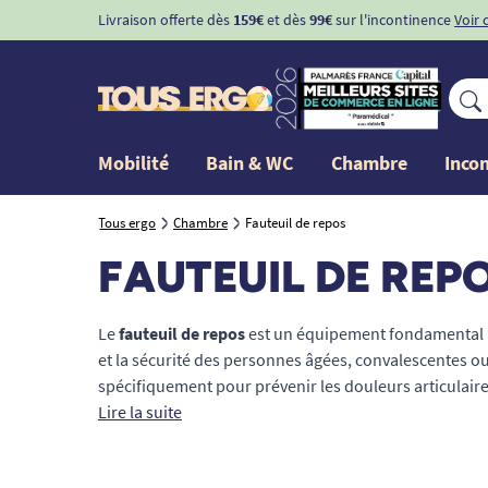
Livraison offerte dès
159€
et dès
99€
sur l'incontinence
Voir 
Mobilité
Bain & WC
Chambre
Inco
Tous ergo
Chambre
Fauteuil de repos
FAUTEUIL DE REP
Le
fauteuil de repos
est un équipement fondamental po
et la sécurité des personnes âgées, convalescentes o
spécifiquement pour prévenir les douleurs articulaires 
ergonomique permet une assise prolongée sans fatigu
Lire la suite
fauteuil inclinable, un modèle médicalisé ou une assi
plus hautes exigences de santé et d'ergonomie pour f