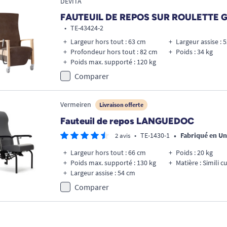
DEVITA
FAUTEUIL DE REPOS SUR ROULETTE 
•
TE-43424-2
Largeur hors tout : 63 cm
Largeur assise : 
Profondeur hors tout : 82 cm
Poids : 34 kg
Poids max. supporté : 120 kg
Comparer
Vermeiren
Livraison offerte
Fauteuil de repos LANGUEDOC
•
•
TE-1430-1
Fabriqué en U
2 avis
Largeur hors tout : 66 cm
Poids : 20 kg
Poids max. supporté : 130 kg
Matière : Simili c
Largeur assise : 54 cm
Comparer