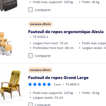
Poids max. supporté : 130 kg
Poids : 46 kg
Comparer
Livraison offerte
Fauteuil de repos ergonomique Alesia
•
TE-43252-1
Largeur hors tout : 70 cm
Profondeur hors tout : 80 cm
Largeur assise : 
Comparer
Livraison offerte
Fauteuil de repos Grand Large
•
TE-4605-2
3 avis
Poids max. supporté : 120 kg
Poids : 19 kg
Largeur assise : 51 cm
Comparer