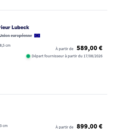
FID
rieur Lubeck
CA
 Union européenne
1€
48,5 cm
589,00 €
À partir de
TR
Départ fournisseur à partir du 17/08/2026
DE
D'
899,00 €
53 cm
À partir de