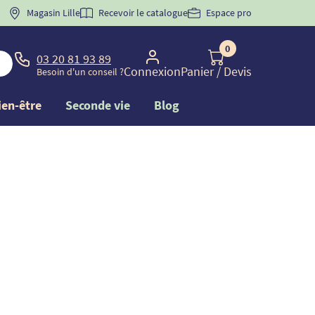
 "
BIENVENUE
Magasin Lille
" pour
la 1ère commande d'incontinence
Recevoir le catalogue
Espace pro
0
03 20 81 93 89
Connexion
Panier
/ Devis
Besoin d'un conseil ?
ien-être
Seconde vie
Blog