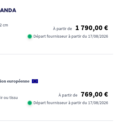
GANDA
52 cm
1 790,00 €
À partir de
Départ fournisseur à partir du 17/08/2026
BES
nion européenne
DE
CON
769,00 €
À partir de
uir ou tissu
?
Départ fournisseur à partir du 17/08/2026