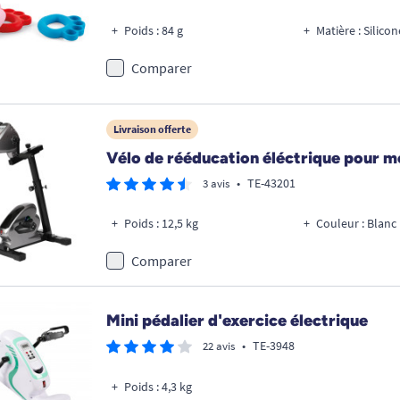
Poids : 84 g
Matière : Silicon
Comparer
Livraison offerte
Vélo de rééducation éléctrique pour m
•
TE-43201
3 avis
Poids : 12,5 kg
Couleur : Blanc
Comparer
Mini pédalier d'exercice électrique
•
TE-3948
22 avis
Poids : 4,3 kg