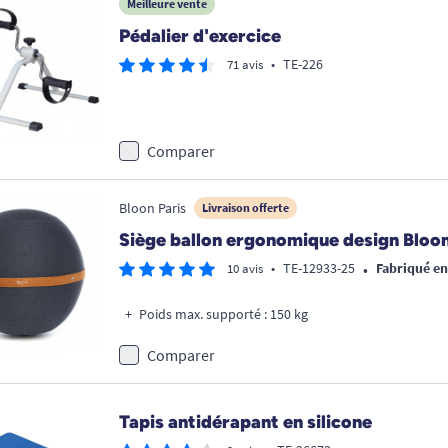
Meilleure vente
Pédalier d'exercice
•
TE-226
71 avis
Comparer
Bloon Paris
Livraison offerte
Siège ballon ergonomique design Bloo
•
•
TE-12933-25
Fabriqué e
10 avis
Poids max. supporté : 150 kg
Comparer
Tapis antidérapant en silicone