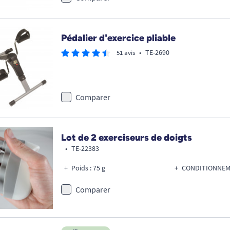
Pédalier d'exercice pliable
•
TE-2690
51 avis
Comparer
Lot de 2 exerciseurs de doigts
•
TE-22383
Poids : 75 g
CONDITIONNEME
Comparer