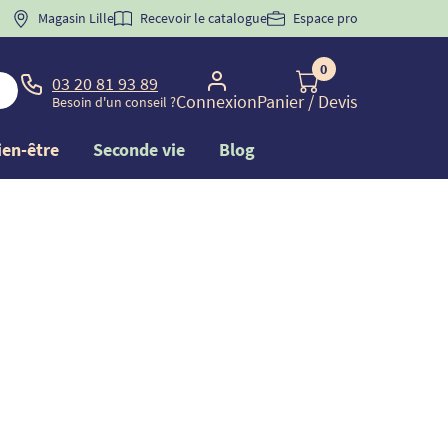
 "
BIENVENUE
Magasin Lille
" pour
la 1ère commande d'incontinence
Recevoir le catalogue
Espace pro
0
03 20 81 93 89
Connexion
Panier
/ Devis
Besoin d'un conseil ?
ien-être
Seconde vie
Blog