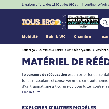
Livraison offerte dès
159€
et dès
99€
sur l'incontinence
Voir 
Mobilité
Bain & WC
Chambre
Inco
Tous ergo
Quotidien & Loisirs
Activités physiques
Matériel d
MATÉRIEL DE RÉÉ
Le
parcours de rééducation
est un pilier fondamental
tonus musculaire et conserver une pleine autonomie à 
d'un traumatisme articulaire ou pour lutter contre la pe
physique douce est indispensable. Que vous ayez beso
Lire la suite
stimuler la dextérité de vos mains ou d'appareils de
inférieurs, notre sélection médicale vous garantit sé
EXPLORER D’AUTRES MODÈLES