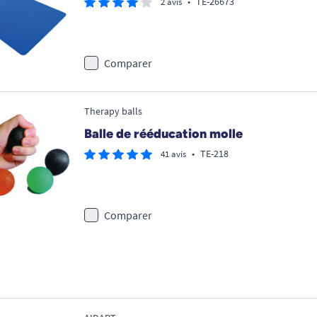
•
TE-26673
2 avis
Comparer
Therapy balls
Balle de rééducation molle
•
TE-218
41 avis
Comparer