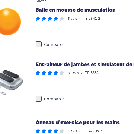
AIDAPT
Balle en mousse de musculation
•
TE-5841-2
5 avis
Comparer
Entraîneur de jambes et simulateur de
•
TE-5863
30 avis
Comparer
Anneau d'exercice pour les mains
•
TE-42795-3
1 avis