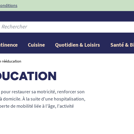
conditions
-10%
avec le code
ntinence
Cuisine
Quotidien & Loisirs
Santé & B
e rééducation
DUCATION
 pour restaurer sa motricité, renforcer son
domicile. À la suite d'une hospitalisation,
rte de mobilité liée à l'âge, l'activité
in de petit matériel d'ergothérapie pour
 kinésithérapie plus avancés pour les membres
curité, ergonomie et progression à votre