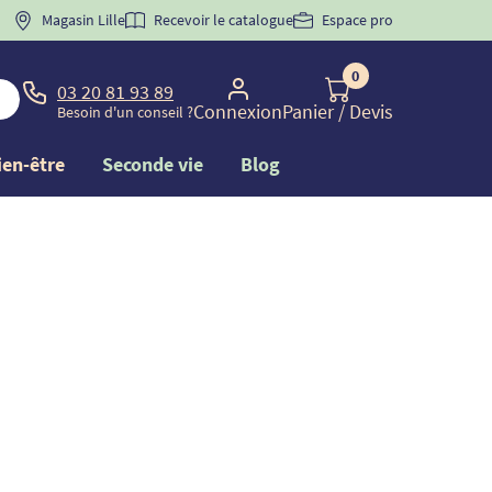
 "
BIENVENUE
Magasin Lille
" pour
la 1ère commande d'incontinence
Recevoir le catalogue
Espace pro
0
03 20 81 93 89
Connexion
Panier
/ Devis
Besoin d'un conseil ?
ien-être
Seconde vie
Blog