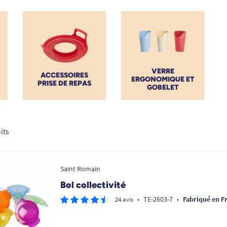
ien facilité.
VERRE
ACCESSOIRES
ERGONOMIQUE ET
PRISE DE REPAS
GOBELET
its
Saint Romain
Bol collectivité
•
TE-2603-7
•
Fabriqué en F
24 avis