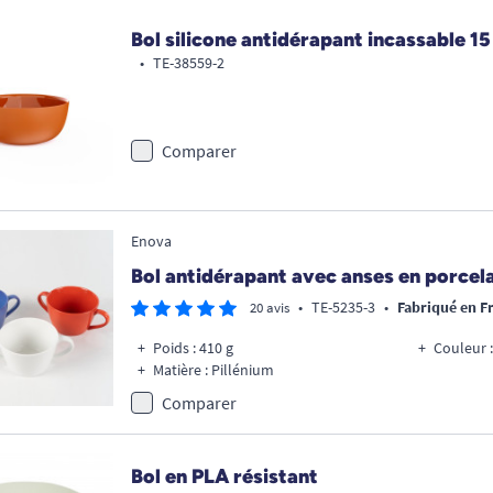
Bol silicone antidérapant incassable 1
•
TE-38559-2
Comparer
Enova
Bol antidérapant avec anses en porcela
•
TE-5235-3
•
Fabriqué en F
20 avis
Poids : 410 g
Couleur :
Matière : Pillénium
Comparer
Bol en PLA résistant