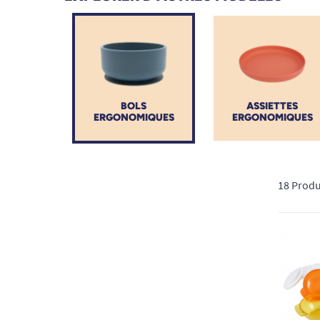
fiables pour un maintien à domicile serein et un quotid
BOLS
ASSIETTES
ERGONOMIQUES
ERGONOMIQUES
18 Produ