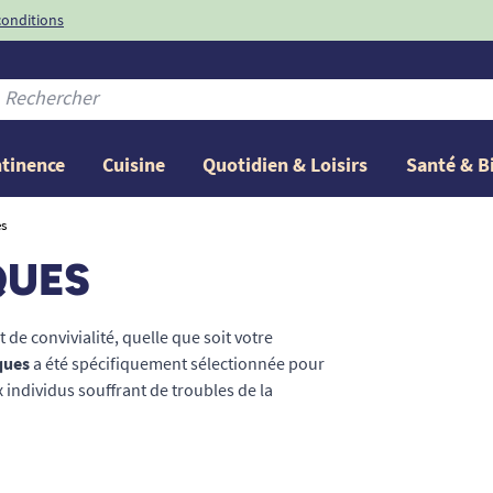
conditions
-10%
avec le code
ntinence
Cuisine
Quotidien & Loisirs
Santé & B
s
QUES
 de convivialité, quelle que soit votre
ques
a été spécifiquement sélectionnée pour
individus souffrant de troubles de la
us pour faciliter la prise alimentaire, nos
tionnalités ingénieuses : fonds antidérapants,
arois thermiques. Découvrez des solutions