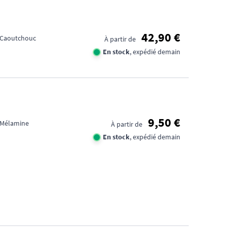
42,90 €
: Caoutchouc
À partir de
En stock
, expédié demain
FID
CA
9,50 €
: Mélamine
À partir de
En stock
, expédié demain
1€
TR
DE
D'