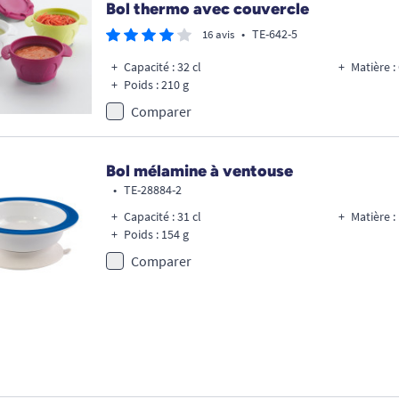
Bol thermo avec couvercle
•
TE-642-5
16 avis
Capacité : 32 cl
Matière 
Poids : 210 g
Comparer
Bol mélamine à ventouse
•
TE-28884-2
Capacité : 31 cl
Matière 
Poids : 154 g
Comparer