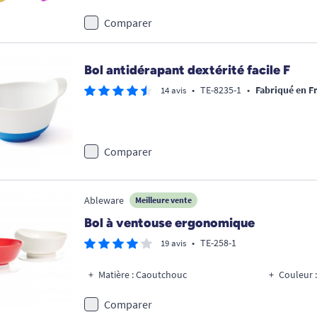
Comparer
Bol antidérapant dextérité facile F
•
TE-8235-1
•
Fabriqué en F
14 avis
Comparer
Ableware
Meilleure vente
Bol à ventouse ergonomique
•
TE-258-1
19 avis
Matière : Caoutchouc
Couleur :
Comparer