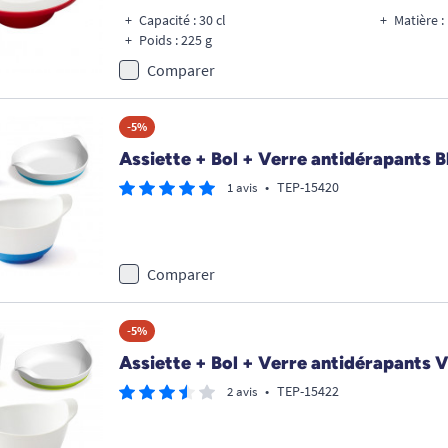
Capacité : 30 cl
Matière 
Poids : 225 g
Comparer
-5%
Assiette + Bol + Verre antidérapants B
•
TEP-15420
1 avis
Comparer
-5%
Assiette + Bol + Verre antidérapants V
•
TEP-15422
2 avis