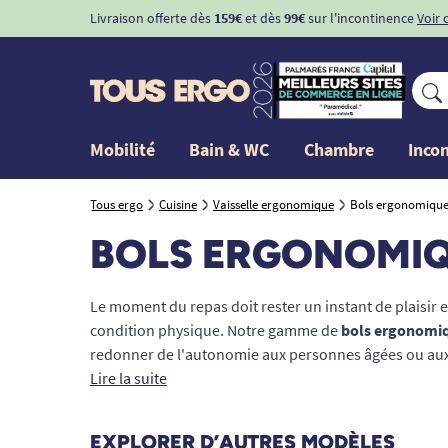
Livraison offerte dès
159€
et dès
99€
sur l'incontinence
Voir 
Mobilité
Bain & WC
Chambre
Inco
Tous ergo
Cuisine
Vaisselle ergonomique
Bols ergonomique
BOLS ERGONOMI
Le moment du repas doit rester un instant de plaisir et
condition physique. Notre gamme de
bols ergonomi
redonner de l'autonomie aux personnes âgées ou aux 
préhension (arthrose, tremblements, hémiplégie). Conç
Lire la suite
bols médicalisés sécurisent le repas grâce à des fonc
bases à ventouse, rebords hauts ou encore doubles p
EXPLORER D’AUTRES MODÈLES