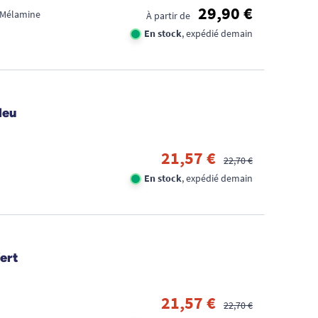
29,90 €
: Mélamine
À partir de
En stock
, expédié demain
leu
21,57 €
22,70 €
En stock
, expédié demain
CO
ert
REN
CUI
21,57 €
ACC
22,70 €