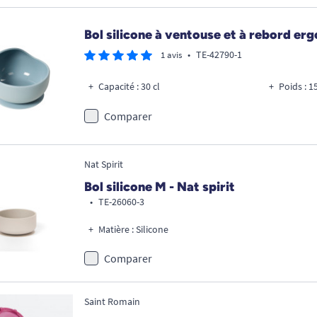
Bol silicone à ventouse et à rebord e
•
TE-42790-1
1 avis
Capacité : 30 cl
Poids : 1
Comparer
Nat Spirit
Bol silicone M - Nat spirit
•
TE-26060-3
Matière : Silicone
Comparer
Saint Romain