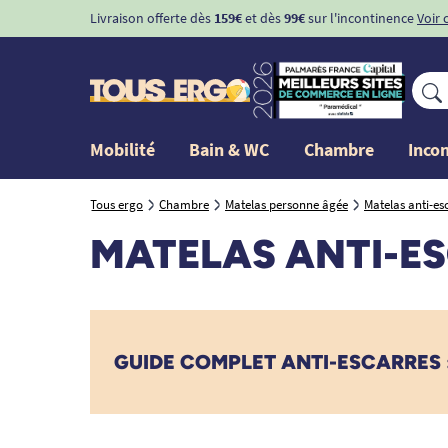
Livraison offerte dès
159€
et dès
99€
sur l'incontinence
Voir 
Mobilité
Bain & WC
Chambre
Inco
Tous ergo
Chambre
Matelas personne âgée
Matelas anti-es
MATELAS ANTI-ES
GUIDE COMPLET ANTI-ESCARRES :