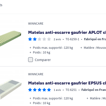
ts
WINNCARE
Matelas anti-escarre gaufrier APLOT c
•
TE-6250-1
•
Fabriqué en Fr
2 avis
Poids max. supporté : 120 kg
Matière : Mous
Poids : 10 kg
Comparer
WINNCARE
Matelas anti-escarre gaufrier EPSUS c
•
TE-6251
•
Fabriqué en Fran
1 avis
Poids max. supporté : 120 kg
Matière : 
Poids : 10 kg