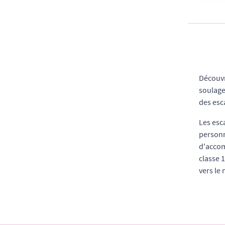
Découv
soulage
des esc
Les esc
personn
d'accom
classe 
vers le