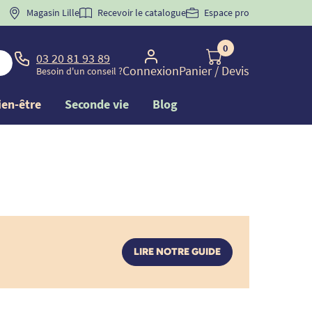
 "
BIENVENUE
Magasin Lille
" pour
la 1ère commande d'incontinence
Recevoir le catalogue
Espace pro
0
03 20 81 93 89
Connexion
Panier
/ Devis
Besoin d'un conseil ?
ien-être
Seconde vie
Blog
LIRE NOTRE GUIDE