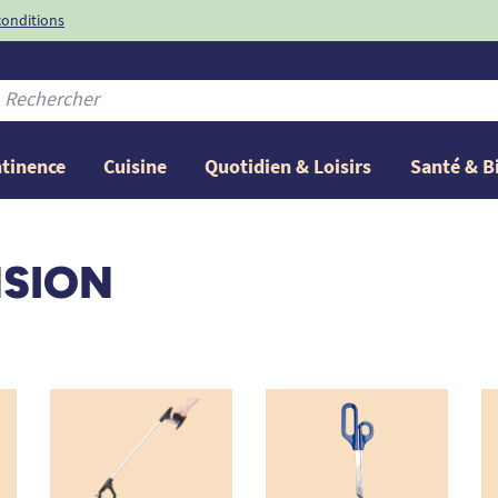
conditions
-10%
avec le code
ntinence
Cuisine
Quotidien & Loisirs
Santé & B
NSION