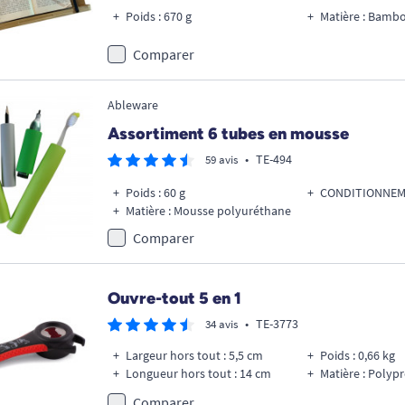
Poids : 670 g
Matière : Bamb
Comparer
Ableware
Assortiment 6 tubes en mousse
•
TE-494
59 avis
Poids : 60 g
CONDITIONNEME
Matière : Mousse polyuréthane
Comparer
Ouvre-tout 5 en 1
•
TE-3773
34 avis
Largeur hors tout : 5,5 cm
Poids : 0,66 kg
Longueur hors tout : 14 cm
Matière : Polyp
Comparer