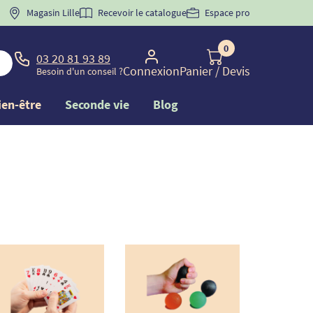
 "
BIENVENUE
Magasin Lille
" pour
la 1ère commande d'incontinence
Recevoir le catalogue
Espace pro
0
03 20 81 93 89
Connexion
Panier
/ Devis
Besoin d'un conseil ?
ien-être
Seconde vie
Blog