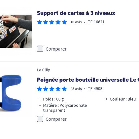
Support de cartes à 3 niveaux
•
TE-16621
10 avis
Comparer
Le Cliip
Poignée porte bouteille universelle Le 
•
TE-4908
48 avis
Poids : 60 g
Couleur : Bleu
Matière : Polycarbonate
transparent
Comparer