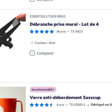
ESSENTIELS TOUS ERGO
Débranche prise mural - Lot de 4
•
TE-5423
86 avis
Couleur : Noir
Comparer
Incontournable !
Verre anti-débordement Sasscup
•
•
TE-10083-1
Fabriqué en 
8 avis