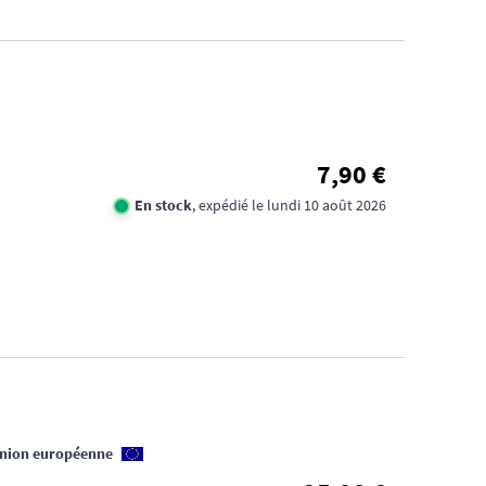
FID
CA
7,90 €
1€
En stock
, expédié le lundi 10 août 2026
TR
DE
D'
Union européenne