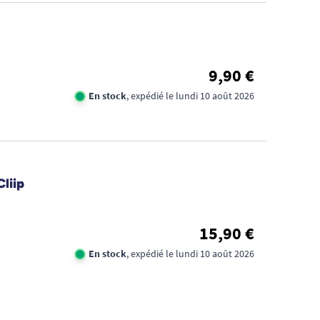
9,90 €
En stock
, expédié le lundi 10 août 2026
AI
Cliip
PR
: 
15,90 €
GR
En stock
, expédié le lundi 10 août 2026
BIL
LE