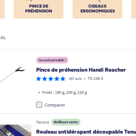
PINCE DE
CISEAUX
PRÉHENSION
ERGONOMIQUES
its
Incontournable !
Pince de préhension Handi Reacher
•
TE-236-3
157 avis
Poids : 180 g, 200 g, 220 g
Comparer
Tenura
Meilleure vente
Rouleau antidérapant découpable Ten