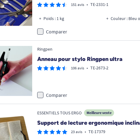
•
TE-2331-1
151 avis
Poids : 1 kg
Couleur : Bleu 
Comparer
Ringpen
Anneau pour stylo Ringpen ultra
•
TE-2673-2
106 avis
Comparer
ESSENTIELS TOUS ERGO
Meilleure vente
Support de lecture ergonomique inclin
•
TE-17379
23 avis