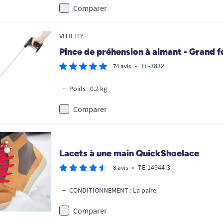
Comparer
VITILITY
Pince de préhension à aimant - Grand 
•
TE-3832
74 avis
Poids : 0.2 kg
Comparer
Promo !
Lacets à une main QuickShoelace
•
TE-14944-3
8 avis
CONDITIONNEMENT : La paire
Comparer