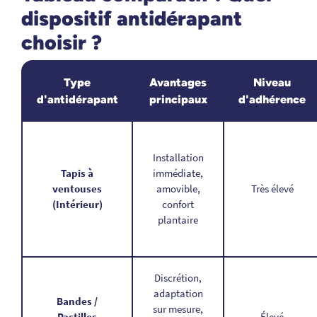
dispositif antidérapant
choisir ?
Type
Avantages
Niveau
d'antidérapant
principaux
d'adhérence
Installation
Tapis à
immédiate,
ventouses
amovible,
Très élevé
(Intérieur)
confort
plantaire
Discrétion,
adaptation
Bandes /
sur mesure,
Pastilles
Élevé