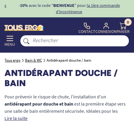
ons
-10%
avec le code "
BIENVENUE
" pour
la 1ère commande
d'incontinence
0
CONTACT
CONNEXION
PANIER
MENU
Tous ergo
Bain & WC
Antidérapant douche / bain
ANTIDÉRAPANT DOUCHE /
BAIN
Pour prévenir le risque de chute, l'installation d'un
antidérapant pour douche et bain
est la première étape vers
une salle de bain entièrement sécurisée. Idéales pour les
seniors, les personnes à mobilité réduite (PMR) ou en
Lire la suite
rééducation post-opératoire, ces aides techniques
garantissent une adhérence optimale sur les surfaces