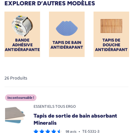
EXPLORER D’AUTRES MODÈLES
humides. Que vous recherchiez un tapis de bain à ventouses
sécurisant, des bandes adhésives discrètes ou un spray de
traitement innovant, TOUS ERGO a sélectionné des solutions
durables pour vous permettre de retrouver confiance et
autonomie lors de votre toilette quotidienne.
BANDE
TAPIS DE
TAPIS DE BAIN
ADHÉSIVE
DOUCHE
ANTIDÉRAPANT
ANTIDÉRAPANTE
ANTIDÉRAPANT
26 Produits
Incontournable !
ESSENTIELS TOUS ERGO
Tapis de sortie de bain absorbant
Mineralis
•
TE-5331-3
98 avis