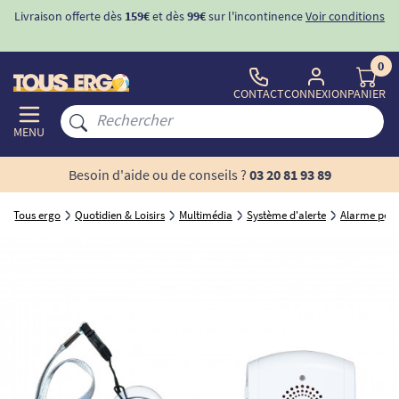
Livraison offerte dès
159€
et dès
99€
sur l'incontinence
Voir conditions
0
CONTACT
CONNEXION
PANIER
MENU
Besoin d'aide ou de conseils ?
03 20 81 93 89
Tous ergo
Quotidien & Loisirs
Multimédia
Système d'alerte
Alarme per