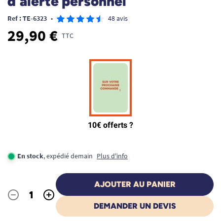
d'alerte personnel
Ref : TE-6323
•
48 avis
29,90 €
TTC
En stock
, expédié demain
Plus d'info
AJOUTER AU PANIER
-
+
Quantité
DEMANDER UN DEVIS