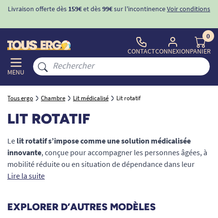
Livraison offerte dès
159€
et dès
99€
sur l'incontinence
Voir conditions
0
CONTACT
CONNEXION
PANIER
MENU
Tous ergo
Chambre
Lit médicalisé
Lit rotatif
LIT ROTATIF
Le
lit rotatif s’impose comme une solution médicalisée
innovante
, conçue pour accompagner les personnes âgées, à
mobilité réduite ou en situation de dépendance dans leur
quotidien. Pensé pour faciliter le lever, le coucher et les
Lire la suite
transferts, il allie confort, ergonomie et sécurité. Avec ses
fonctions électriques de rotation, de réglage en hauteur et de
EXPLORER D’AUTRES MODÈLES
passage automatique en position assise, ce
lit médicalisé