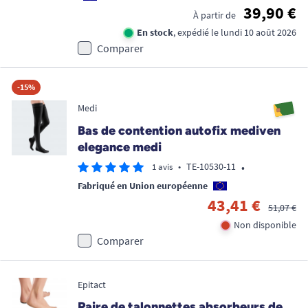
39,90 €
À partir de
En stock
, expédié le lundi 10 août 2026
Comparer
-15%
Medi
Bas de contention autofix mediven
elegance medi
•
•
TE-10530-11
1 avis
Fabriqué en Union européenne
43,41 €
51,07 €
Non disponible
Comparer
Epitact
Paire de talonnettes absorbeurs de