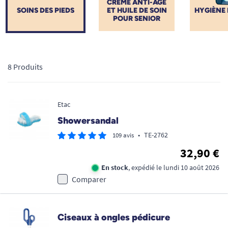
CRÈME ANTI-AGE
SOINS DES PIEDS
ET HUILE DE SOIN
HYGIÈNE 
POUR SENIOR
8 Produits
Etac
Showersandal
•
TE-2762
109 avis
32,90 €
En stock
, expédié le lundi 10 août 2026
Comparer
Ciseaux à ongles pédicure