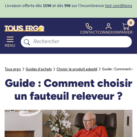
ons
-10%
avec le code "
BIENVENUE
" pour
la 1ère commande
d'incontinence
0
CONTACT
CONNEXION
PANIER
MENU
Tous ergo
Guides d'achats
Choisir le produit adapté
Guide : Comment chois
Guide : Comment choisir
un fauteuil releveur ?