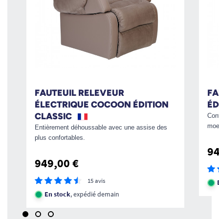
FAUTEUIL RELEVEUR
FA
ÉLECTRIQUE COCOON ÉDITION
ÉD
CLASSIC
Conf
moe
Entièrement déhoussable avec une assise des
plus confortables.
94
949,00 €
15 avis
En stock
, expédié demain