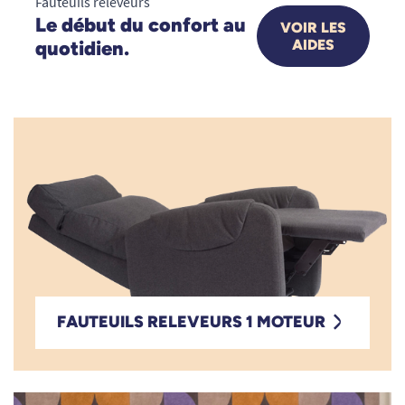
Fauteuils releveurs
Le début du confort au
VOIR LES
quotidien.
AIDES
Fauteuils re
FAUTEUILS RELEVEURS 1 MOTEUR