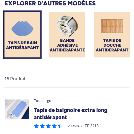
EXPLORER D’AUTRES MODÈLES
de ventouses ultra-sécurisé. Découvrez notre sélection
d'équipements ergonomiques, confortables et hygiéniques,
pensés pour vous redonner confiance lors de votre toilette et
garantir un maintien à domicile serein et sans danger.
BANDE
TAPIS DE
TAPIS DE BAIN
ADHÉSIVE
DOUCHE
ANTIDÉRAPANT
ANTIDÉRAPANTE
ANTIDÉRAPANT
15 Produits
Tous ergo
Tapis de baignoire extra long
antidérapant
•
TE-3213-1
129 avis