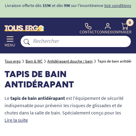
ons
-10%
avec le code "
BIENVENUE
" pour
la 1ère commande
d'incontinence
0
CONTACT
CONNEXION
PANIER
MENU
Tous ergo
Bain & WC
Antidérapant douche / bain
Tapis de bain antidéra
TAPIS DE BAIN
ANTIDÉRAPANT
Le
tapis de bain antidérapant
est l'équipement de sécurité
indispensable pour prévenir les risques de glissades et de
chutes dans la salle de bain. Spécialement conçu pour les
seniors, les personnes à mobilité réduite (PMR) et celles en
Lire la suite
perte d'autonomie, il assure une adhérence maximale au fond
de la baignoire ou du receveur de douche grâce à son système