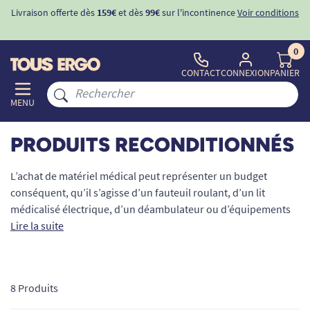
Livraison offerte dès
159€
et dès
99€
sur l'incontinence
Voir conditions
0
CONTACT
CONNEXION
PANIER
MENU
PRODUITS RECONDITIONNÉS
L’achat de matériel médical peut représenter un budget
conséquent, qu’il s’agisse d’un fauteuil roulant, d’un lit
médicalisé électrique, d’un déambulateur ou d’équipements
de confort et de sécurité. Pourtant, ces solutions sont
Lire la suite
essentielles pour préserver la santé, l’autonomie et la qualité
de vie. Le matériel médical reconditionné apparaît alors
comme une alternative pertinente et accessible.
8 Produits
Chez TOUS ERGO, chaque produit reconditionné est