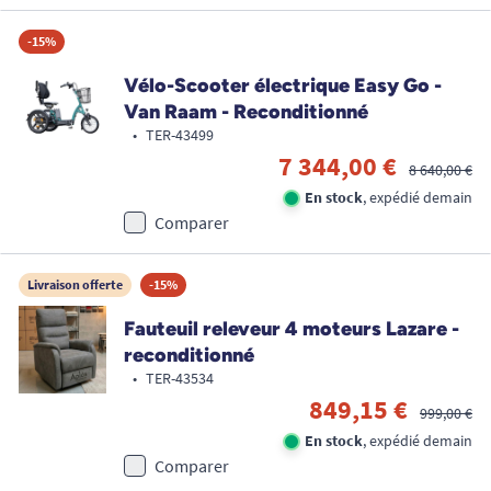
-15%
Vélo-Scooter électrique Easy Go -
Van Raam - Reconditionné
•
TER-43499
7 344,00 €
8 640,00 €
En stock
, expédié demain
Comparer
Livraison offerte
-15%
Fauteuil releveur 4 moteurs Lazare -
reconditionné
•
TER-43534
849,15 €
999,00 €
En stock
, expédié demain
Comparer