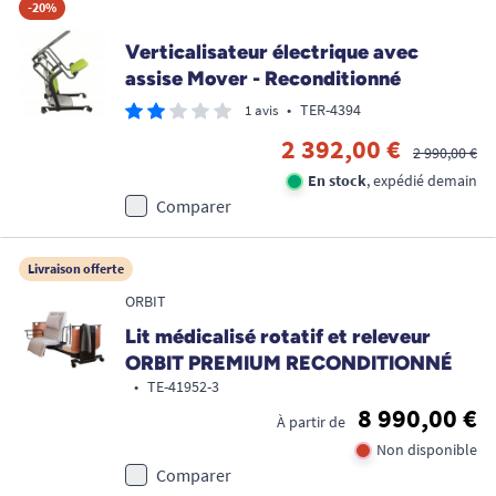
-20%
Verticalisateur électrique avec
assise Mover - Reconditionné
•
TER-4394
1 avis
2 392,00 €
2 990,00 €
En stock
, expédié demain
Comparer
Livraison offerte
ORBIT
Lit médicalisé rotatif et releveur
ORBIT PREMIUM RECONDITIONNÉ
•
TE-41952-3
8 990,00 €
À partir de
Non disponible
Comparer