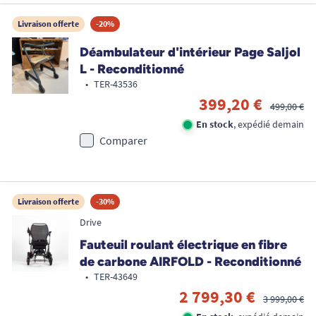
Livraison offerte
-20%
Déambulateur d'intérieur Page Saljol
L - Reconditionné
•
TER-43536
399,20 €
499,00 €
En stock
, expédié demain
Comparer
Livraison offerte
-30%
Drive
Fauteuil roulant électrique en fibre
de carbone AIRFOLD - Reconditionné
•
TER-43649
2 799,30 €
3 999,00 €