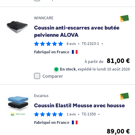
WINNCARE
Coussin anti-escarres avec butée
pelvienne ALOVA
•
TE-2323-1
•
8 avis
Fabriqué en France
81,00 €
À partir de
En stock
, expédié le lundi 10 août 2026
Comparer
Escarius
Coussin Elastil Mousse avec housse
•
TE-1350
•
1 avis
Fabriqué en France
89,00 €