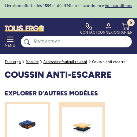
Livraison offerte dès
159€
et dès
99€
sur l'incontinence
Voir conditions
0
CONTACT
CONNEXION
PANIER
MENU
Tous ergo
Mobilité
Accessoire fauteuil roulant
Coussin anti-escarre
COUSSIN ANTI-ESCARRE
EXPLORER D’AUTRES MODÈLES