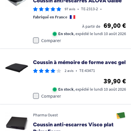
Coussin anti-escarres ALOVA Galbé
•
TE-2313-2
•
97 avis
Fabriqué en France
69,00 €
À partir de
En stock
, expédié le lundi 10 août 2026
Comparer
Coussin à mémoire de forme avec gel
•
TE-43471
2 avis
39,90 €
En stock
, expédié le lundi 10 août 2026
Comparer
Pharma Ouest
Coussin anti-escarres Visco plat