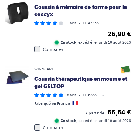
Coussin à mémoire de forme pour le
coccyx
•
TE-43358
1 avis
26,90 €
En stock
, expédié le lundi 10 août 2026
Comparer
WINNCARE
Coussin thérapeutique en mousse et
gel GELTOP
•
TE-6288-1
•
8 avis
Fabriqué en France
66,64 €
À partir de
En stock
, expédié le lundi 10 août 2026
Comparer