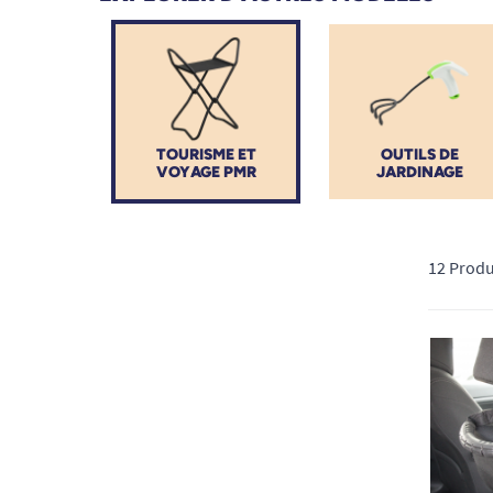
touristiques, en passant par les transports (voiture, t
labels Tourisme et Handicap et Tourisme accessible, 
vous aidons à anticiper vos besoins en
mobilité
,
tran
Grâce à notre sélection, vous pouvez organiser un séj
une semaine ou un long parcours touristique, avec des
TOURISME ET
OUTILS DE
VOYAGE PMR
JARDINAGE
Chez TOUS ERGO, notre équipe est à vos côtés pour vo
et vous offrir une expérience fluide, adaptée à votre 
12 Produ