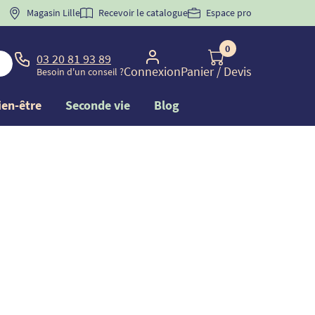
 "
BIENVENUE
Magasin Lille
" pour
la 1ère commande d'incontinence
Recevoir le catalogue
Espace pro
0
03 20 81 93 89
Connexion
Panier
/ Devis
Besoin d'un conseil ?
ien-être
Seconde vie
Blog