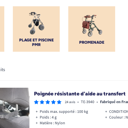
rain, avion) et l’hébergement. Inspirés par les
ainsi que par les guides de voyage PMR, nous
sfert
et
confort
.
our inclusif, que ce soit pour un week-end,
 produits pratiques, légers et fonctionnels.
PLAGE ET PISCINE
PROMENADE
PMR
us conseiller, rendre vos voyages accessibles
budget et à votre niveau d’autonomie.
its
Poignée résistante d'aide au transfert
•
TE-3940
•
Fabriqué en Fra
24 avis
Poids max. supporté : 100 kg
CONDITIONN
Poids : 4 g
Couleur : N
Matière : Nylon