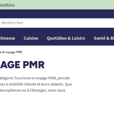
conditions
-10%
avec le code
ntinence
Cuisine
Quotidien & Loisirs
Santé & B
e et voyage PMR
YAGE PMR
 catégorie Tourisme et voyage PMR, pensée
s à mobilité réduite et leurs aidants. Que
 européenne ou à l’étranger, nous vous
lacements et rendre chaque destination plus
ge : de l’organisation à la visite de lieux