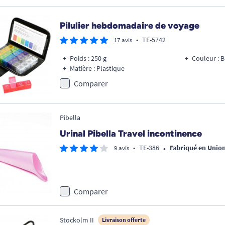
Pilulier hebdomadaire de voyage
•
TE-5742
17 avis
Poids : 250 g
Couleur : B
Matière : Plastique
Comparer
Pibella
Urinal Pibella Travel incontinence
•
•
TE-386
Fabriqué en Unio
9 avis
Comparer
Stockolm II
Livraison offerte