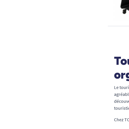
To
or
Le touri
agréabl
découve
touristi
Chez TO