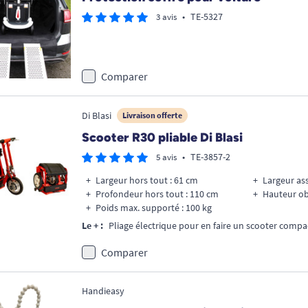
•
TE-5327
3 avis
Comparer
Di Blasi
Livraison offerte
Scooter R30 pliable Di Blasi
•
TE-3857-2
5 avis
Largeur hors tout : 61 cm
Largeur ass
Profondeur hors tout : 110 cm
Hauteur ob
Poids max. supporté : 100 kg
Le + :
Pliage électrique pour en faire un scooter compact
Comparer
Handieasy