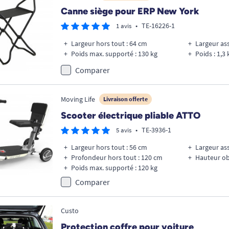
Canne siège pour ERP New York
•
TE-16226-1
1 avis
Largeur hors tout : 64 cm
Largeur ass
Poids max. supporté : 130 kg
Poids : 1,3 
Comparer
Moving Life
Livraison offerte
Scooter électrique pliable ATTO
•
TE-3936-1
5 avis
Largeur hors tout : 56 cm
Largeur ass
Profondeur hors tout : 120 cm
Hauteur ob
Poids max. supporté : 120 kg
Comparer
Custo
Protection coffre pour voiture