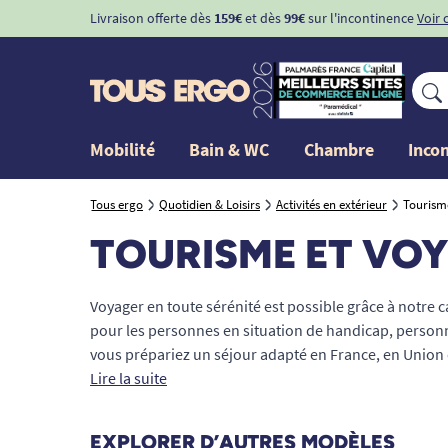
Livraison offerte dès
159€
et dès
99€
sur l'incontinence
Voir 
Mobilité
Bain & WC
Chambre
Inco
Tous ergo
Quotidien & Loisirs
Activités en extérieur
Tourism
TOURISME ET VO
Voyager en toute sérénité est possible grâce à notre
pour les personnes en situation de handicap, personne
vous prépariez un séjour adapté en France, en Union
proposons du matériel adapté pour faciliter vos dép
Lire la suite
accessible.
EXPLORER D’AUTRES MODÈLES
Nos solutions accompagnent chaque étape de votre voya