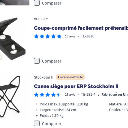
Comparer
VITILITY
Coupe-comprimé facilement préhensib
•
TE-3816
13 avis
Comparer
Stockolm II
Livraison offerte
Canne siège pour ERP Stockholm II
•
•
TE-181-4
Fabriqué en U
25 avis
Poids max. supporté : 110 kg
Matière : A
Largeur assise : 34 cm
Couleur : B
Poids : 1,70 kg
Comparer