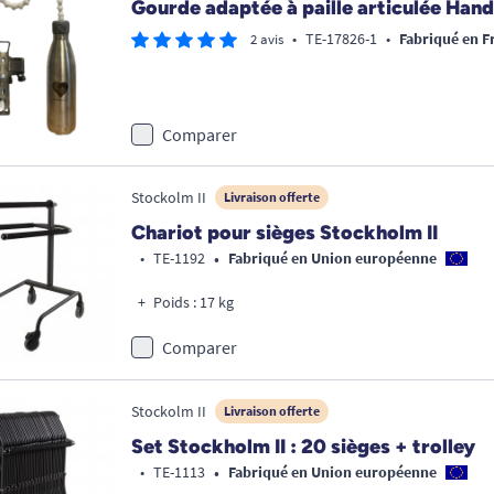
Gourde adaptée à paille articulée Han
•
TE-17826-1
•
Fabriqué en F
2 avis
Comparer
Stockolm II
Livraison offerte
Chariot pour sièges Stockholm II
•
•
TE-1192
Fabriqué en Union européenne
Poids : 17 kg
Comparer
Stockolm II
Livraison offerte
Set Stockholm II : 20 sièges + trolley
•
•
TE-1113
Fabriqué en Union européenne