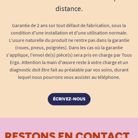
Dimensions du produit
: 21,6 × 17 cm
distance.
Dimensions écran
: 16,3 × 12,2 cm
Garantie de 2 ans sur tout défaut de fabrication, sous la
Taille de l’heure
: 3,5 cm |
Jour
: 2 cm |
Date
condition d'une installation et d'une utilisation normale.
: 1 cm
L'usure naturelle du produit ne rentre pas dans la garantie
(roues, pneus, poignées). Dans les cas où la garantie
Résolution
: 1024 × 768
s'applique, l'envoi de(s) pièce(s) sera pris en charge par Tous
Écran LED rétroéclairé
Ergo. Attention la main d'œuvre reste à votre charge et un
diagnostic doit être fait au préalable par vos soins, durant
Luminosité réglable (3 niveaux)
lequel nous pourrons vous assister au téléphone.
Alimentation
: secteur, câble 1,5 m
ÉCRIVEZ-NOUS
Matériau
: plastique noir
Format horaire
: 12h (AM/PM) ou 24h
Fixation murale
possible (encoche Ø 7
RESTONS EN CONTACT
mm)