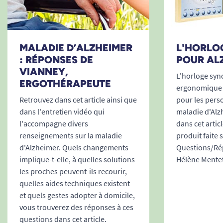
Pourquoi choisir l’Horloge calendrier
numérique APLOS ?
Parce qu’APLOS ne multiplie pas les modèles
: nous avons choisit une seule horloge,
celle qui
MALADIE D’ALZHEIMER
L'HORLO
: RÉPONSES DE
POUR AL
répond vraiment aux besoins de la majorité
.
VIANNEY,
Une seule référence, bien pensée, fiable et
L'horloge syn
ERGOTHÉRAPEUTE
simple à utiliser.
ergonomique 
Pas d’options inutiles, pas de marketing
Retrouvez dans cet article ainsi que
pour les perso
dans l'entretien vidéo qui
maladie d'Alz
technique : juste une horloge qui fait
l'accompagne divers
dans cet artic
parfaitement son travail.
renseignements sur la maladie
produit faite
d'Alzheimer. Quels changements
Questions/Rép
Un
affichage clair
et apaisant, pour mieux
implique-t-elle, à quelles solutions
Hélène Mentet
se repérer.
les proches peuvent-ils recourir,
Un
réglage facile
, sans notice interminable.
quelles aides techniques existent
et quels gestes adopter à domicile,
Un
design rassurant
, qui s’intègre
vous trouverez des réponses à ces
naturellement à la maison.
questions dans cet article.