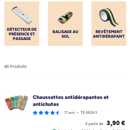
aux chemins lumineux automatisés, spécialement conçus
pour vous redonner confiance, préserver votre équilibre et
garantir des déplacements sécurisés en intérieur comme en
extérieur.
DÉTECTEUR DE
BALISAGE AU
REVÊTEMENT
PRÉSENCE ET
SOL
ANTIDÉRAPANT
PASSAGE
86 Produits
Promo !
Chaussettes antidérapantes et
antichutes
•
TE-5626-5
77 avis
3,90 €
À partir de