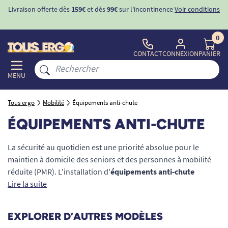
ons
-10%
avec le code "
BIENVENUE
" pour
la 1ère commande
d'incontinence
0
CONTACT
CONNEXION
PANIER
MENU
Tous ergo
Mobilité
Équipements anti-chute
ÉQUIPEMENTS ANTI-CHUTE
La sécurité au quotidien est une priorité absolue pour le
maintien à domicile des seniors et des personnes à mobilité
réduite (PMR). L'installation d'
équipements anti-chute
permet de sécuriser chaque pièce de la maison et de prévenir
Lire la suite
efficacement les accidents domestiques, première cause de
perte d'autonomie. Découvrez notre vaste sélection
EXPLORER D’AUTRES MODÈLES
d'accessoires de prévention, des revêtements antidérapants