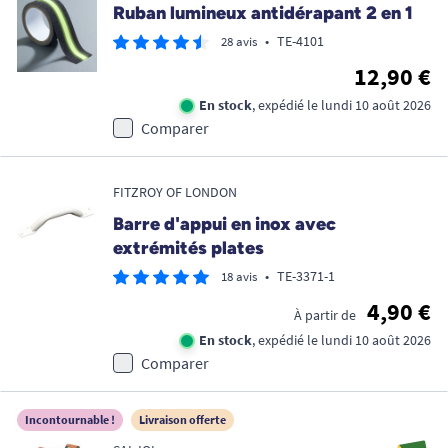
Ruban lumineux antidérapant 2 en 1
•
TE-4101
28 avis
12,90 €
En stock
, expédié le lundi 10 août 2026
Comparer
FITZROY OF LONDON
Barre d'appui en inox avec
extrémités plates
•
TE-3371-1
18 avis
4,90 €
À partir de
En stock
, expédié le lundi 10 août 2026
Comparer
Incontournable !
Livraison offerte