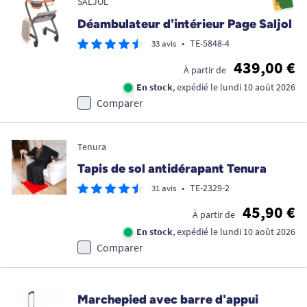
SALJOL
Déambulateur d'intérieur Page Saljol
•
TE-5848-4
33 avis
439,00 €
À partir de
En stock
, expédié le lundi 10 août 2026
Comparer
Tenura
Tapis de sol antidérapant Tenura
•
TE-2329-2
31 avis
45,90 €
À partir de
En stock
, expédié le lundi 10 août 2026
Comparer
Marchepied avec barre d'appui