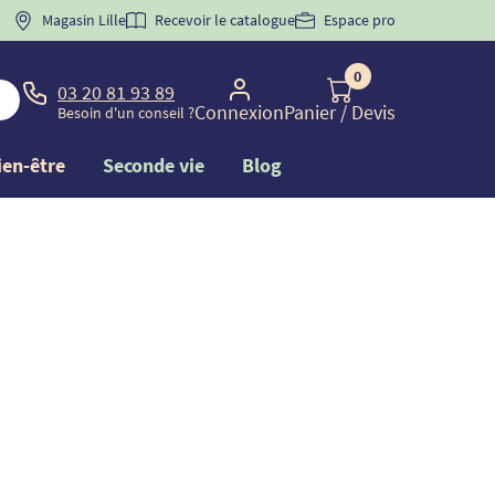
 "
BIENVENUE
Magasin Lille
" pour
la 1ère commande d'incontinence
Recevoir le catalogue
Espace pro
0
03 20 81 93 89
Connexion
Panier
/ Devis
Besoin d'un conseil ?
ien-être
Seconde vie
Blog