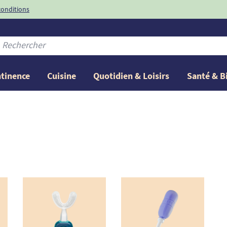
conditions
-10%
avec le code
ntinence
Cuisine
Quotidien & Loisirs
Santé & B