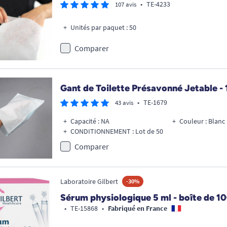
•
TE-4233
107 avis
Unités par paquet : 50
Comparer
Gant de Toilette Présavonné Jetable - 
•
TE-1679
43 avis
Capacité : NA
Couleur : Blanc
CONDITIONNEMENT : Lot de 50
Comparer
Laboratoire Gilbert
-30%
Sérum physiologique 5 ml - boîte de 1
•
TE-15868
•
Fabriqué en France