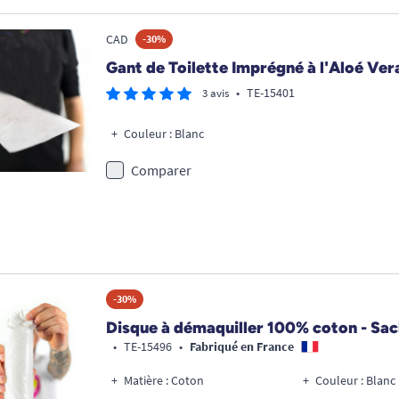
CAD
-30%
Gant de Toilette Imprégné à l'Aloé Vera
•
TE-15401
3 avis
Couleur : Blanc
Comparer
-30%
Disque à démaquiller 100% coton - Sac
•
TE-15496
•
Fabriqué en France
Matière : Coton
Couleur : Blanc