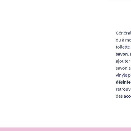
Général
ou à mo
toilette
savon
.
ajouter
savon a
vinyle
p
désinfe
retrouv
des
acc