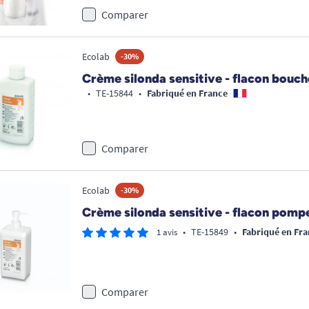
Comparer
Ecolab
-30%
Crème silonda sensitive - flacon bouc
•
TE-15844
•
Fabriqué en France
Comparer
Ecolab
-30%
Crème silonda sensitive - flacon pom
•
TE-15849
•
Fabriqué en Fra
1 avis
Comparer