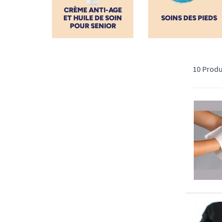
CRÈME ANTI-AGE
ET HUILE DE SOIN
SOINS DES PIEDS
POUR SENIOR
10 Produ