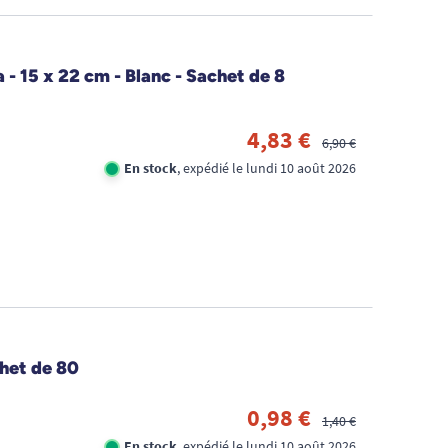
FID
 - 15 x 22 cm - Blanc - Sachet de 8
CA
4,83 €
1€
6,90 €
En stock
, expédié le lundi 10 août 2026
TR
DE
D'
het de 80
0,98 €
1,40 €
En stock
, expédié le lundi 10 août 2026