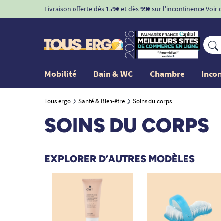
Livraison offerte dès
159€
et dès
99€
sur l'incontinence
Voir 
Mobilité
Bain & WC
Chambre
Inco
Tous ergo
Santé & Bien-être
Soins du corps
SOINS DU CORPS
EXPLORER D’AUTRES MODÈLES