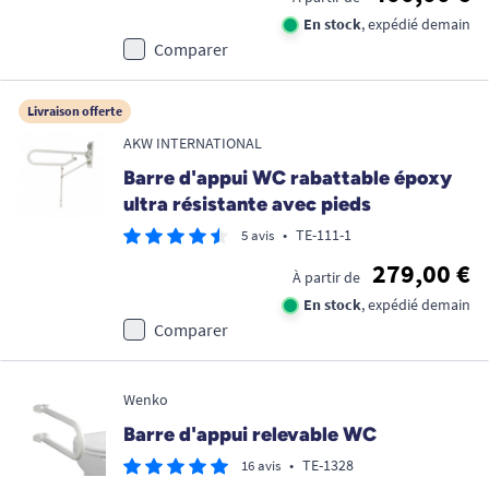
En stock
, expédié demain
Comparer
Livraison offerte
AKW INTERNATIONAL
Barre d'appui WC rabattable époxy
ultra résistante avec pieds
•
TE-111-1
5 avis
279,00 €
À partir de
En stock
, expédié demain
Comparer
Wenko
Barre d'appui relevable WC
•
TE-1328
16 avis