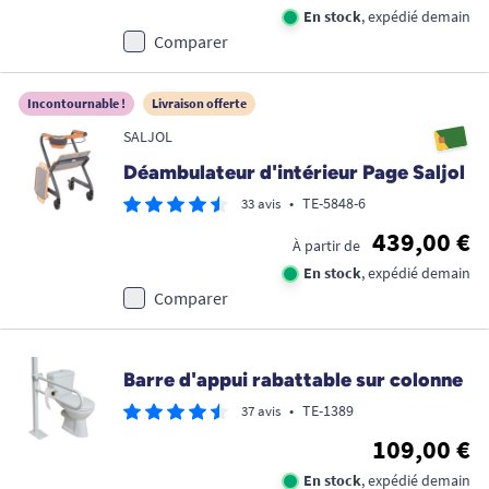
En stock
, expédié demain
Comparer
Incontournable !
Livraison offerte
SALJOL
Déambulateur d'intérieur Page Saljol
•
TE-5848-6
33 avis
439,00 €
À partir de
En stock
, expédié demain
Comparer
Barre d'appui rabattable sur colonne
•
TE-1389
37 avis
109,00 €
En stock
, expédié demain