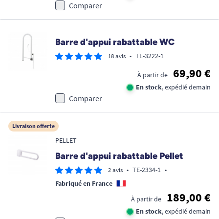
Comparer
Barre d'appui rabattable WC
•
TE-3222-1
18 avis
69,90 €
À partir de
En stock
, expédié demain
Comparer
Livraison offerte
PELLET
Barre d'appui rabattable Pellet
•
TE-2334-1
•
2 avis
Fabriqué en France
189,00 €
À partir de
En stock
, expédié demain