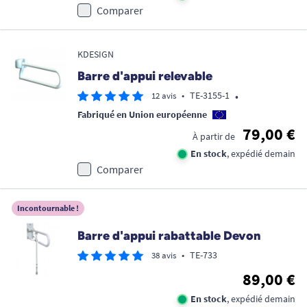
Comparer
KDESIGN
Barre d'appui relevable
•
•
TE-3155-1
12 avis
Fabriqué en Union européenne
79,00 €
À partir de
En stock
, expédié demain
Comparer
Incontournable !
Barre d'appui rabattable Devon
•
TE-733
38 avis
89,00 €
En stock
, expédié demain