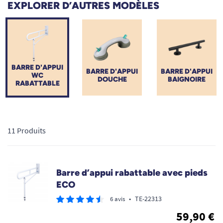
EXPLORER D’AUTRES MODÈLES
Contrairement à une poignée fixe, sa fonction relevable libère
l'espace de votre salle de bain tout en facilitant les transferts
latéraux depuis un fauteuil roulant. Faites le choix d'une
autonomie préservée à domicile grâce à des dispositifs
médicaux robustes et certifiés.
BARRE D'APPUI
BARRE D'APPUI
BARRE D'APPUI
WC
DOUCHE
BAIGNOIRE
RABATTABLE
11 Produits
Barre d’appui rabattable avec pieds
ECO
•
TE-22313
6 avis
59,90 €