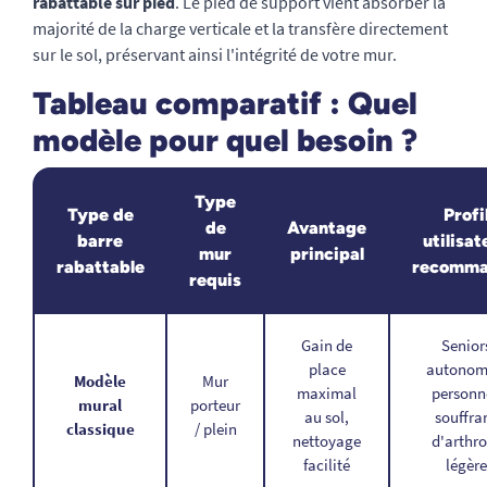
rabattable sur pied
. Le pied de support vient absorber la
majorité de la charge verticale et la transfère directement
sur le sol, préservant ainsi l'intégrité de votre mur.
Tableau comparatif : Quel
modèle pour quel besoin ?
Type
Type de
Profi
de
Avantage
barre
utilisat
mur
principal
rabattable
recomm
requis
Gain de
Senior
place
autonom
Modèle
Mur
maximal
personn
mural
porteur
au sol,
souffra
classique
/ plein
nettoyage
d'arthro
facilité
légère