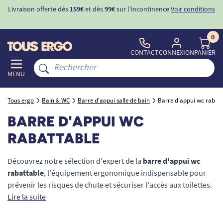
Livraison offerte dès
159€
et dès
99€
sur l'incontinence
Voir conditions
0
CONTACT
CONNEXION
PANIER
MENU
Tous ergo
Bain & WC
Barre d'appui salle de bain
Barre d'appui wc rabatt
BARRE D'APPUI WC
RABATTABLE
Découvrez notre sélection d'expert de la
barre d'appui wc
rabattable
, l'équipement ergonomique indispensable pour
prévenir les risques de chute et sécuriser l'accès aux toilettes.
Spécialement conçue pour les seniors et les personnes à
Lire la suite
mobilité réduite (PMR), cette barre de maintien murale permet
de s'asseoir et de se relever sans le moindre effort articulaire.