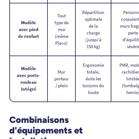
Répartition
Personn
Tout
optimale
corpulent
Modèle
type de
de la
murs fragi
avec pied
mur
charge
perte
de renfort
(même
(jusqu'à
d'équili
Placo)
150 kg)
sévèr
Ergonomie
PMR, mobi
Modèle
Mur
totale,
rachidie
avec porte-
porteur
évite les
limité
rouleau
/ plein
torsions du
(lombalg
intégré
buste
hernie
Combinaisons
d'équipements et