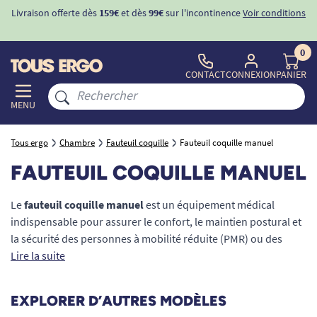
Livraison offerte dès
159€
et dès
99€
sur l'incontinence
Voir conditions
0
CONTACT
CONNEXION
PANIER
MENU
Tous ergo
Chambre
Fauteuil coquille
Fauteuil coquille manuel
FAUTEUIL COQUILLE MANUEL
Le
fauteuil coquille manuel
est un équipement médical
indispensable pour assurer le confort, le maintien postural et
la sécurité des personnes à mobilité réduite (PMR) ou des
seniors ayant perdu leur autonomie. Réglable sans effort
Lire la suite
électrique grâce à un système de crémaillère fluide, il permet
d'incliner l'assise et le dossier pour varier les positions de
EXPLORER D’AUTRES MODÈLES
repos et soulager les points de pression. Chez
TOUS ERGO
,