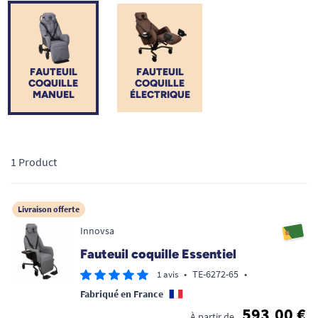
chaque modèle est conçu avec une expertise gériatrique pour
prévenir les risques d'escarres et faciliter le travail des aidants
au quotidien, tout en garantissant un environnement
sécurisant pour le patient.
FAUTEUIL
FAUTEUIL
COQUILLE
COQUILLE
MANUEL
ÉLECTRIQUE
1 Product
Livraison offerte
Innovsa
Fauteuil coquille Essentiel
•
TE-6272-65
•
1 avis
Fabriqué en France
593,00 €
À partir de