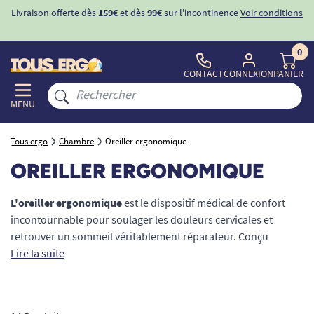
nditions
-10%
avec le code "
BIENVENUE
" pour
la 1ère commande
d'incontinence
0
CONTACT
CONNEXION
PANIER
MENU
Tous ergo
Chambre
Oreiller ergonomique
OREILLER ERGONOMIQUE
L'oreiller ergonomique
est le dispositif médical de confort
incontournable pour soulager les douleurs cervicales et
retrouver un sommeil véritablement réparateur. Conçu
spécifiquement pour respecter la courbure naturelle de votre
Lire la suite
colonne vertébrale, il offre un soutien anatomique précis à
votre nuque et votre tête. Que vous souffriez d'arthrose, de
raideurs matinales ou que vous cherchiez un maintien sur-