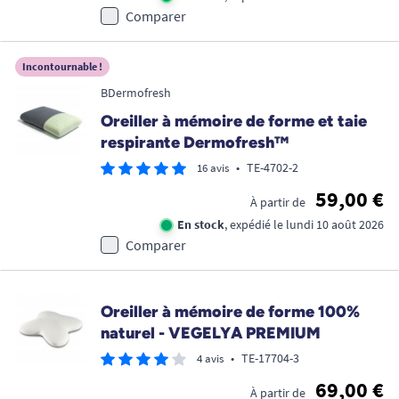
Comparer
Incontournable !
BDermofresh
Oreiller à mémoire de forme et taie
respirante Dermofresh™
•
TE-4702-2
16 avis
59,00 €
À partir de
En stock
, expédié le lundi 10 août 2026
Comparer
Oreiller à mémoire de forme 100%
naturel - VEGELYA PREMIUM
•
TE-17704-3
4 avis
69,00 €
À partir de