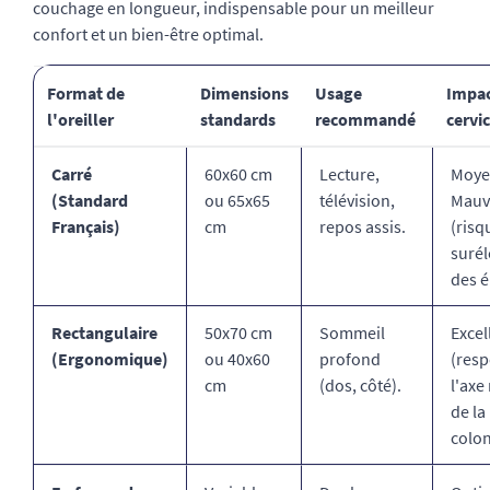
couchage en longueur, indispensable pour un meilleur
confort et un bien-être optimal.
Format de
Dimensions
Usage
Impac
l'oreiller
standards
recommandé
cervi
Carré
60x60 cm
Lecture,
Moye
(Standard
ou 65x65
télévision,
Mauv
Français)
cm
repos assis.
(risq
surél
des é
Rectangulaire
50x70 cm
Sommeil
Excel
(Ergonomique)
ou 40x60
profond
(resp
cm
(dos, côté).
l'axe
de la
colon