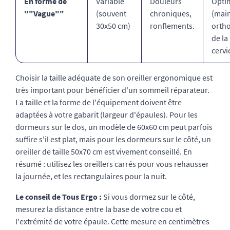
En forme de
Variable
Douleurs
Opti
""Vague""
(souvent
chroniques,
(mai
30x50 cm)
ronflements.
orth
de la
cervi
Choisir la taille adéquate de son oreiller ergonomique est
très important pour bénéficier d'un sommeil réparateur.
La taille et la forme de l'équipement doivent être
adaptées à votre gabarit (largeur d'épaules). Pour les
dormeurs sur le dos, un modèle de 60x60 cm peut parfois
suffire s'il est plat, mais pour les dormeurs sur le côté, un
oreiller de taille 50x70 cm est vivement conseillé. En
résumé : utilisez les oreillers carrés pour vous rehausser
la journée, et les rectangulaires pour la nuit.
Le conseil de Tous Ergo :
Si vous dormez sur le côté,
mesurez la distance entre la base de votre cou et
l'extrémité de votre épaule. Cette mesure en centimètres