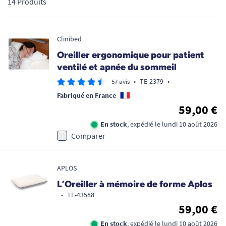
14 Produits
mesure pour vos nuits, notre sélection de coussins
orthopédiques s'adapte à chaque morphologie. Découvrez
l'expertise de
Tous Ergo
pour transformer votre repos en
Clinibed
véritable moment de thérapie nocturne.
Oreiller ergonomique pour patient
ventilé et apnée du sommeil
•
TE-2379
•
57 avis
Fabriqué en France
59,00 €
En stock
, expédié le lundi 10 août 2026
Comparer
APLOS
L’Oreiller à mémoire de forme Aplos
•
TE-43588
59,00 €
En stock
, expédié le lundi 10 août 2026