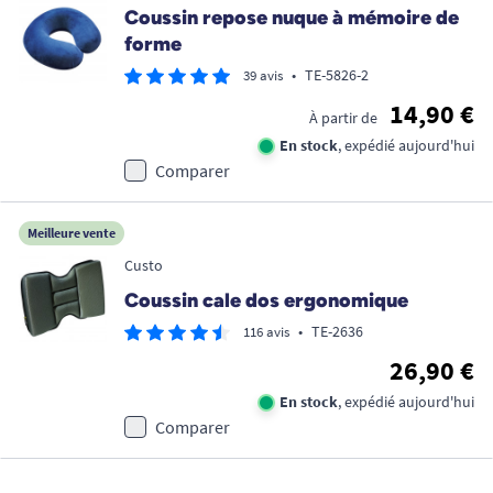
Coussin repose nuque à mémoire de
forme
•
TE-5826-2
39 avis
14,90 €
À partir de
En stock
, expédié aujourd'hui
Comparer
Meilleure vente
Custo
Coussin cale dos ergonomique
•
TE-2636
116 avis
26,90 €
En stock
, expédié aujourd'hui
Comparer