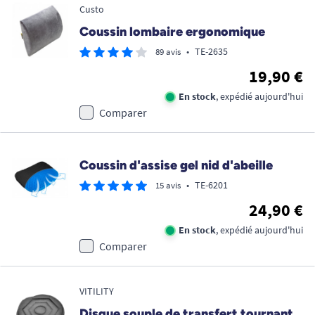
Custo
Coussin lombaire ergonomique
•
TE-2635
89 avis
19,90 €
En stock
, expédié aujourd'hui
Comparer
Coussin d'assise gel nid d'abeille
•
TE-6201
15 avis
24,90 €
En stock
, expédié aujourd'hui
Comparer
VITILITY
Disque souple de transfert tournant