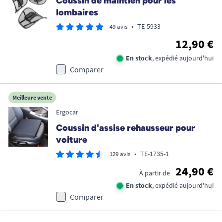
Coussin de maintien pour les
lombaires
•
TE-5933
49 avis
12,90 €
En stock
, expédié aujourd'hui
Comparer
Meilleure vente
Ergocar
Coussin d'assise rehausseur pour
voiture
•
TE-1735-1
129 avis
24,90 €
À partir de
En stock
, expédié aujourd'hui
Comparer