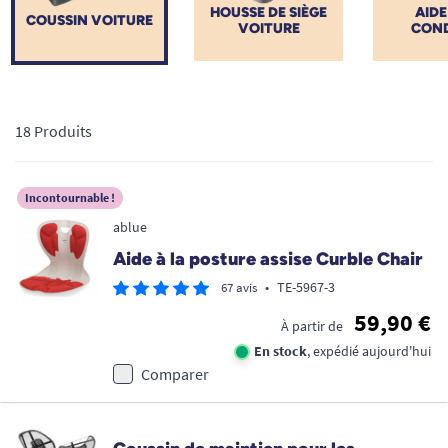
HOUSSE DE SIÈGE
AIDE
COUSSIN VOITURE
VOITURE
COND
18 Produits
Incontournable !
ablue
Aide à la posture assise Curble Chair
•
TE-5967-3
67 avis
59,90 €
À partir de
En stock
, expédié aujourd'hui
Comparer