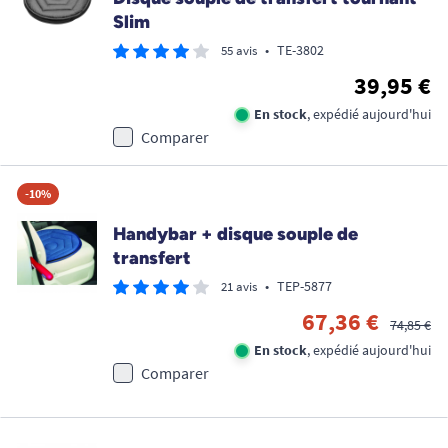
Slim
•
TE-3802
55 avis
39,95 €
En stock
, expédié aujourd'hui
Comparer
-10%
Handybar + disque souple de
transfert
•
TEP-5877
21 avis
67,36 €
74,85 €
En stock
, expédié aujourd'hui
Comparer