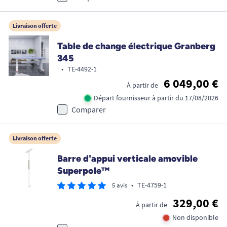
Livraison offerte
Table de change électrique Granberg
345
•
TE-4492-1
6 049,00 €
À partir de
Départ fournisseur à partir du 17/08/2026
Comparer
Livraison offerte
Barre d'appui verticale amovible
Superpole™
•
TE-4759-1
5 avis
329,00 €
À partir de
Non disponible