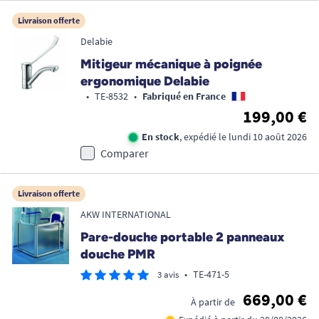
Livraison offerte
Delabie
Mitigeur mécanique à poignée
ergonomique Delabie
•
TE-8532
•
Fabriqué en France
199,00 €
En stock
, expédié le lundi 10 août 2026
Comparer
Livraison offerte
AKW INTERNATIONAL
Pare-douche portable 2 panneaux
douche PMR
•
TE-471-5
3 avis
669,00 €
À partir de