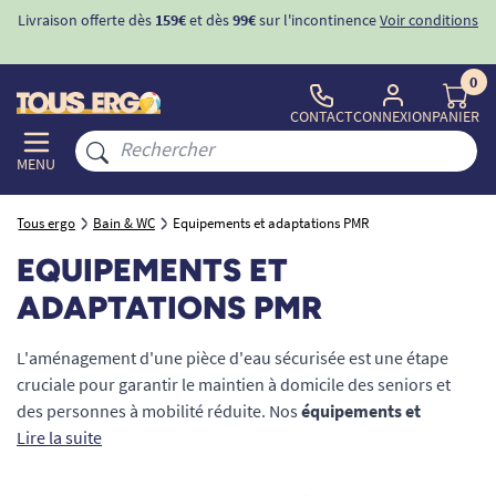
ons
-10%
avec le code "
BIENVENUE
" pour
la 1ère commande
d'incontinence
0
CONTACT
CONNEXION
PANIER
MENU
Tous ergo
Bain & WC
Equipements et adaptations PMR
EQUIPEMENTS ET
ADAPTATIONS PMR
L'aménagement d'une pièce d'eau sécurisée est une étape
cruciale pour garantir le maintien à domicile des seniors et
des personnes à mobilité réduite. Nos
équipements et
adaptations PMR
Lire la suite
(Personnes à Mobilité Réduite) répondent
aux normes d'accessibilité et d'ergonomie les plus strictes.
Conçus pour prévenir les risques de chute et faciliter le travail