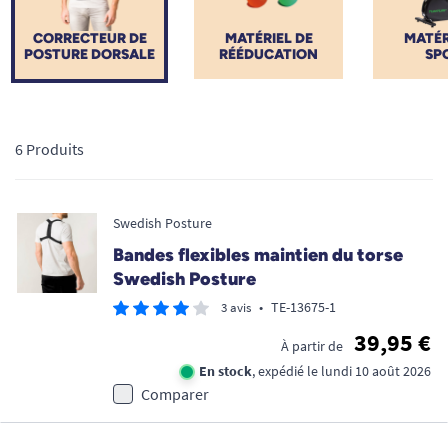
CORRECTEUR DE
MATÉRIEL DE
MATÉR
POSTURE DORSALE
RÉÉDUCATION
SP
6 Produits
Swedish Posture
Bandes flexibles maintien du torse
Swedish Posture
•
TE-13675-1
3 avis
39,95 €
À partir de
En stock
, expédié le lundi 10 août 2026
Comparer