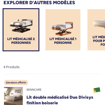
EXPLORER D’AUTRES MODÈLES
LIT MÉD
LIT MÉDICALISÉ 2
LIT MÉDICALISÉ 1
POUR P
PERSONNES
PERSONNE
FO
4 Produits
Livraison offerte
WINNCARE
Lit double médicalisé Duo Divisys
finition boiserie