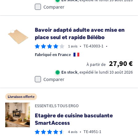
Comparer
Bavoir adapté adulte avec mise en
place seul et rapide Bélébo
•
TE-43003-1
•
1 avis
Fabriqué en France
27,90 €
À partir de
En stock
, expédié le lundi 10 août 2026
Comparer
Livraison offerte
ESSENTIELS TOUS ERGO
Etagère de cuisine basculante
SmartAccess
•
TE-4951-1
4 avis