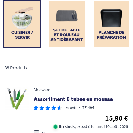
vos gestes quotidiens, réduisez l'effort articulaire et retrouvez
l'autonomie et le plaisir de préparer de bons plats grâce à un
matériel médicalement adapté.
SET DE TABLE
CUISINER /
PLANCHE DE
ET ROULEAU
SERVIR
PRÉPARATION
ANTIDÉRAPANT
38 Produits
Ableware
Assortiment 6 tubes en mousse
•
TE-494
59 avis
15,90 €
En stock
, expédié le lundi 10 août 2026