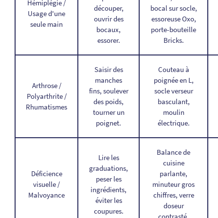
Hémiplégie /
découper,
bocal sur socle,
Usage d'une
ouvrir des
essoreuse Oxo,
seule main
bocaux,
porte-bouteille
essorer.
Bricks.
Saisir des
Couteau à
manches
poignée en L,
Arthrose /
fins, soulever
socle verseur
Polyarthrite /
des poids,
basculant,
Rhumatismes
tourner un
moulin
poignet.
électrique.
Balance de
Lire les
cuisine
graduations,
Déficience
parlante,
peser les
visuelle /
minuteur gros
ingrédients,
Malvoyance
chiffres, verre
éviter les
doseur
coupures.
contrasté.