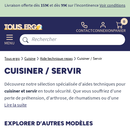
ons
-10%
avec le code "
BIENVENUE
" pour
la 1ère commande
d'incontinence
0
CONTACT
CONNEXION
PANIER
MENU
Tous ergo
Cuisine
Aide technique repas
Cuisiner / Servir
CUISINER / SERVIR
Découvrez notre sélection spécialisée d'aides techniques pour
cuisiner et servir
en toute sécurité. Que vous souffriez d'une
perte de préhension, d'arthrose, de rhumatismes ou d'une
déficience visuelle, l'aménagement ergonomique de votre
Lire la suite
espace culinaire est vital pour votre maintien à domicile. Nos
ustensiles de cuisine pour le handicap
et les seniors sont
EXPLORER D’AUTRES MODÈLES
conçus pour faciliter chaque préparation de repas. Simplifiez