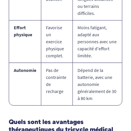
ou terrains
difficiles.
Effort
Favorise
Moins fatigant,
physique
un
adapté aux
exercice
personnes avec une
physique
capacité d'effort
complet.
limitée.
Autonomie
Pas de
Dépend de la
contrainte
batterie, avec une
de
autonomie
recharge
généralement de 30
à 80 km
Quels sont les avantages
thérapeutiques du tricycle médical