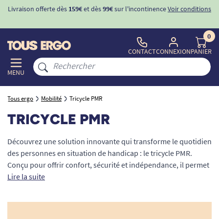
ions
-10%
avec le code "
BIENVENUE
" pour
la 1ère commande
d'incontinence
0
CONTACT
CONNEXION
PANIER
MENU
Tous ergo
Mobilité
Tricycle PMR
TRICYCLE PMR
Découvrez une solution innovante qui transforme le quotidien
des personnes en situation de handicap : le tricycle PMR.
Conçu pour offrir confort, sécurité et indépendance, il permet
aux adultes et enfants à mobilité réduite de retrouver les
Lire la suite
plaisirs du cyclisme en toute sérénité. Que vous soyez en
quête d’un modèle classique ou d’un tricycle électrique,
chaque produit de notre gamme est conçu pour répondre aux