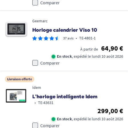
Comparer
Geemarc
Horloge calendrier Viso 10
•
TE-4801-1
37 avis
64,90 €
À partir de
En stock
, expédié le lundi 10 août 2026
Comparer
Livraison offerte
Idem
L'horloge intelligente Idem
•
TE-43631
299,00 €
En stock
, expédié le lundi 10 août 2026
Comparer