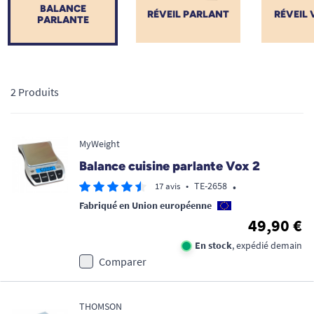
BALANCE
RÉVEIL PARLANT
RÉVEIL 
PARLANTE
2 Produits
MyWeight
Balance cuisine parlante Vox 2
•
•
TE-2658
17 avis
Fabriqué en Union européenne
49,90 €
En stock
, expédié demain
Comparer
THOMSON