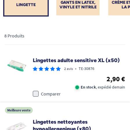
GANTS EN LATEX,
CRÈME ET
LINGETTE
VINYLE ET NITRILE
LA 
8 Produits
Lingettes adulte sensitive XL (x50)
•
TE-30876
2 avis
2,90 €
En stock
, expédié demain
Comparer
Meilleure vente
Lingettes nettoyantes
hypoallergenique (x80)