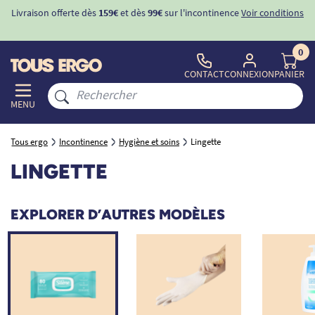
ons
-10%
avec le code "
BIENVENUE
" pour
la 1ère commande
d'incontinence
0
CONTACT
CONNEXION
PANIER
MENU
Tous ergo
Incontinence
Hygiène et soins
Lingette
LINGETTE
EXPLORER D’AUTRES MODÈLES