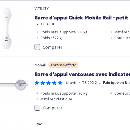
VITILITY
Barre d'appui Quick Mobile Rail - petit
•
TE-3710
Poids max. supporté : 60 kg
Matière :
Poids : 527 g
Couleur :
Comparer
Mobeli
Livraison offerte
Barre d'appui ventouses avec indicate
•
•
TE-290-2
Fabriqué en U
64 avis
Poids max. supporté : 70 kg
Couleur :
Matière : Plastique
Comparer
Etac