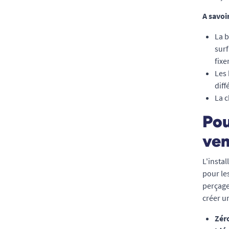
A savoi
La b
surf
fixer
Les 
diff
La c
Pou
ven
L'insta
pour le
perçage
créer u
Zéro