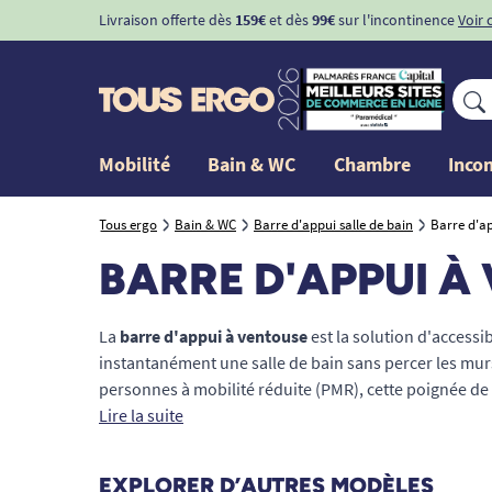
Livraison offerte dès
159€
et dès
99€
sur l'incontinence
Voir 
Mobilité
Bain & WC
Chambre
Inco
Tous ergo
Bain & WC
Barre d'appui salle de bain
Barre d'a
BARRE D'APPUI À
La
barre d'appui à ventouse
est la solution d'accessi
instantanément une salle de bain sans percer les mur
personnes à mobilité réduite (PMR), cette poignée de
surfaces lisses grâce à un système de vide d'air ultr
Lire la suite
baignoire, sortir de la cabine de douche ou s'asseoir su
chute. Retrouvez sur TOUS ERGO des modèles ergono
EXPLORER D’AUTRES MODÈLES