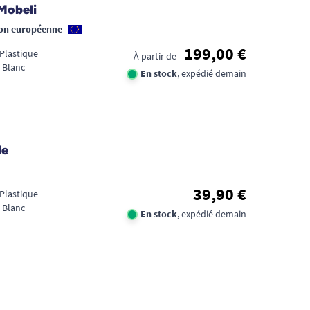
Mobeli
ion européenne
199,00 €
 Plastique
À partir de
 Blanc
En stock
, expédié demain
FID
de
CA
39,90 €
1€
 Plastique
 Blanc
En stock
, expédié demain
TR
DE
D'