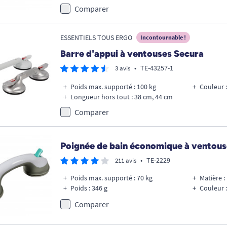
Comparer
ESSENTIELS TOUS ERGO
Incontournable !
Barre d'appui à ventouses Secura
•
TE-43257-1
3 avis
Poids max. supporté : 100 kg
Couleur :
Longueur hors tout : 38 cm, 44 cm
Comparer
Poignée de bain économique à ventous
•
TE-2229
211 avis
Poids max. supporté : 70 kg
Matière :
Poids : 346 g
Couleur :
Comparer