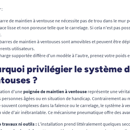
r
:
arre de maintien à ventouse ne nécessite pas de trou dans le mur pou
ace lisse et non poreuse telle que le carrelage. Si cela n'est pas po
.
barres de maintien à ventouses sont amovibles et peuvent être dépla
érents utilisateurs.
harge supportée diffère d'un modèle à l'autre, prenez votre poids e
rquoi privilégier le système d
touses ?
llation d'une
poignée de maintien à ventouse
représente une vérita
s personnes âgées ou en situation de handicap. Contrairement au ma
 souvent complexes dans la faïence ou le carrelage, le système à v
n vide d'air inébranlable. Ce mécanisme pneumatique offre des ava
 travaux ni outils :
L'installation prend littéralement quelques sec