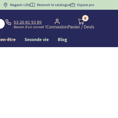
 "
BIENVENUE
Magasin Lille
" pour
la 1ère commande d'incontinence
Recevoir le catalogue
Espace pro
0
03 20 81 93 89
Connexion
Panier
/ Devis
Besoin d'un conseil ?
ien-être
Seconde vie
Blog