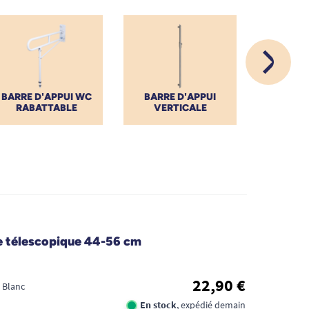
BARRE D'APPUI WC
BARRE D'APPUI
M
RABATTABLE
VERTICALE
COU
e télescopique 44-56 cm
22,90 €
 Blanc
En stock
, expédié demain