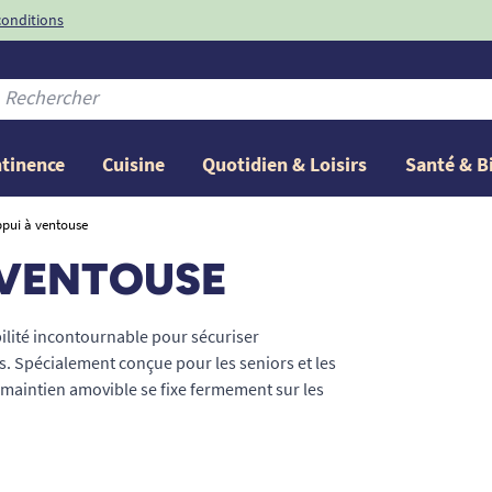
conditions
-10%
avec le code
ntinence
Cuisine
Quotidien & Loisirs
Santé & B
ppui à ventouse
 VENTOUSE
bilité incontournable pour sécuriser
s. Spécialement conçue pour les seniors et les
 maintien amovible se fixe fermement sur les
a-puissant. Que ce soit pour enjamber une
r les toilettes, elle prévient le risque de
miques pour retrouver votre autonomie en