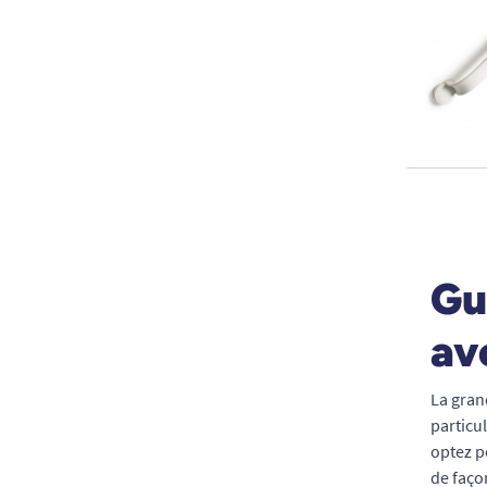
Gu
av
La gran
particul
optez 
de faço