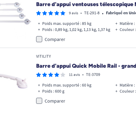
Barre d'appui ventouses télescopique 
•
•
TE-291-8
Fabriqué en Un
9 avis
Poids max. supporté : 85 kg
Matière :
Poids : 0,89 kg, 1,02 kg, 1,13 kg, 1,37 kg
Couleur :
Comparer
VITILITY
Barre d'appui Quick Mobile Rail - gran
•
TE-3709
11 avis
Poids max. supporté : 60 kg
Matière :
Poids : 600 g
Couleur :
Comparer