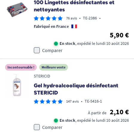
100 Lingettes désinfectantes et
nettoyantes
•
TE-2386
•
76 avis
Fabriqué en France
5,90 €
En stock
, expédié le lundi 10 août 2026
Comparer
Incontournable !
Meilleure vente
STERICID
Gel hydroalcoolique désinfectant
STERICID
•
TE-5416-1
147 avis
2,10 €
À partir de
En stock
, expédié le lundi 10 août 2026
Comparer