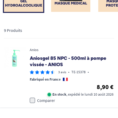
GEL
MASQU
MASQUE MEDICAL
HYDROALCOOLIQUE
PROTE
9 Produits
Anios
Aniosgel 85 NPC - 500ml à pompe
vissée - ANIOS
•
TE-15378
•
3 avis
Fabriqué en France
8,90 €
En stock
, expédié le lundi 10 août 2026
Comparer