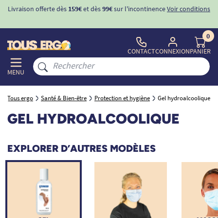
Livraison offerte dès
159€
et dès
99€
sur l'incontinence
Voir conditions
0
CONTACT
CONNEXION
PANIER
MENU
Tous ergo
Santé & Bien-être
Protection et hygiène
Gel hydroalcoolique
GEL HYDROALCOOLIQUE
EXPLORER D’AUTRES MODÈLES