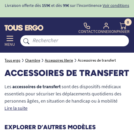
Livraison offerte dès
159€
et dès
99€
sur l'incontinence
Voir conditions
0
CONTACT
CONNEXION
PANIER
MENU
Tous ergo
Chambre
Accessoires literie
Accessoires de transfert
ACCESSOIRES DE TRANSFERT
Les
accessoires de transfert
sont des dispositifs médicaux
essentiels pour sécuriser les déplacements quotidiens des
personnes âgées, en situation de handicap ou à mobilité
réduite (PMR). Qu'il s'agisse de passer d'un lit à un fauteuil
Lire la suite
roulant, de se relever d'une assise ou de s'installer dans un
véhicule, ces aides techniques préviennent efficacement les
EXPLORER D’AUTRES MODÈLES
risques de chutes. En rétablissant une certaine autonomie, ils