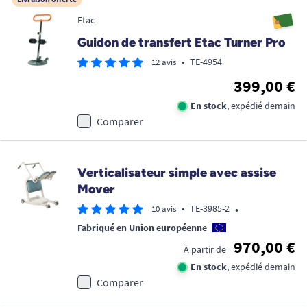
Etac
Guidon de transfert Etac Turner Pro
•
TE-4954
12 avis
399,00 €
En stock
, expédié demain
Comparer
Verticalisateur simple avec assise
Mover
•
•
TE-3985-2
10 avis
Fabriqué en Union européenne
970,00 €
À partir de
En stock
, expédié demain
Comparer