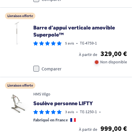
Livraison offerte
Barre d'appui verticale amovible
Superpole™
•
TE-4759-1
5 avis
329,00 €
À partir de
Non disponible
Comparer
Livraison offerte
HMS Vilgo
Soulève personne LIFTY
•
TE-1250-1
•
3 avis
Fabriqué en France
999,00 €
À partir de