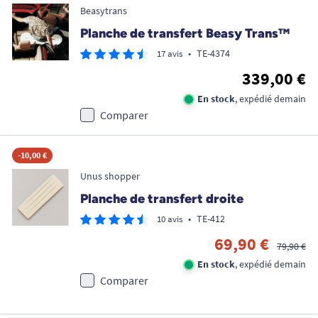
Beasytrans
Planche de transfert Beasy Trans™
•
TE-4374
17 avis
339,00 €
En stock
, expédié demain
Comparer
-10,00 €
Unus shopper
Planche de transfert droite
•
TE-412
10 avis
69,90 €
79,90 €
En stock
, expédié demain
Comparer