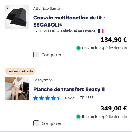
Alter Eco Santé
Coussin multifonction de lit -
ESCABOLI®
•
TE-43338
•
Fabriqué en France
134,90 €
En stock
, expédié demain
Comparer
Livraison offerte
Beasytrans
Planche de transfert Beasy II
•
TE-4565
6 avis
349,00 €
En stock
, expédié demain
Comparer