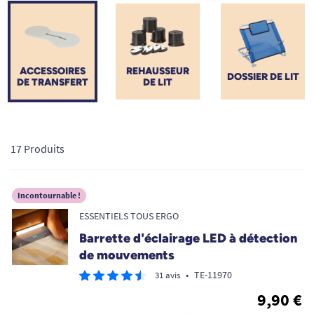
soulagent également l'effort physique des aidants familiaux et
professionnels. Découvrez sur TOUS ERGO une sélection
rigoureuse d'équipements ergonomiques conçus pour un
maintien à domicile (MAD) confortable, sécurisant et pérenne.
ACCESSOIRES
REHAUSSEUR
DOSSIER DE LIT
DE TRANSFERT
DE LIT
17 Produits
Incontournable !
ESSENTIELS TOUS ERGO
Barrette d'éclairage LED à détection
de mouvements
•
TE-11970
31 avis
9,90 €